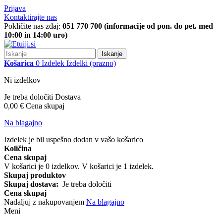
Prijava
Kontaktirajte nas
Pokličite nas zdaj:
051 770 700 (informacije od pon. do pet. med
10:00 in 14:00 uro)
Iskanje
Košarica
0
Izdelek
Izdelki
(prazno)
Ni izdelkov
Je treba določiti
Dostava
0,00 €
Cena skupaj
Na blagajno
Izdelek je bil uspešno dodan v vašo košarico
Količina
Cena skupaj
V košarici je
0
izdelkov.
V košarici je 1 izdelek.
Skupaj produktov
Skupaj dostava:
Je treba določiti
Cena skupaj
Nadaljuj z nakupovanjem
Na blagajno
Meni