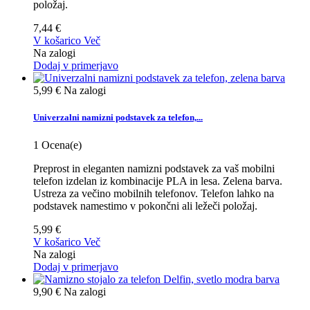
položaj.
7,44 €
V košarico
Več
Na zalogi
Dodaj v primerjavo
5,99 €
Na zalogi
Univerzalni namizni podstavek za telefon,...
1
Ocena(e)
Preprost in eleganten namizni podstavek za vaš mobilni
telefon izdelan iz kombinacije PLA in lesa. Zelena barva.
Ustreza za večino mobilnih telefonov. Telefon lahko na
podstavek namestimo v pokončni ali ležeči položaj.
5,99 €
V košarico
Več
Na zalogi
Dodaj v primerjavo
9,90 €
Na zalogi