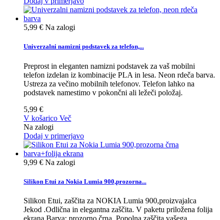
Dodaj v primerjavo
5,99 €
Na zalogi
Univerzalni namizni podstavek za telefon,...
Preprost in eleganten namizni podstavek za vaš mobilni
telefon izdelan iz kombinacije PLA in lesa. Neon rdeča barva.
Ustreza za večino mobilnih telefonov. Telefon lahko na
podstavek namestimo v pokončni ali ležeči položaj.
5,99 €
V košarico
Več
Na zalogi
Dodaj v primerjavo
9,99 €
Na zalogi
Silikon Etui za Nokia Lumia 900,prozorna...
Silikon Etui, zaščita za NOKIA Lumia 900,proizvajalca
Jekod .Odlična in elegantna zaščita. V paketu priložena folija
ekrana.Barva: prozorno črna. Popolna zaščita vašega