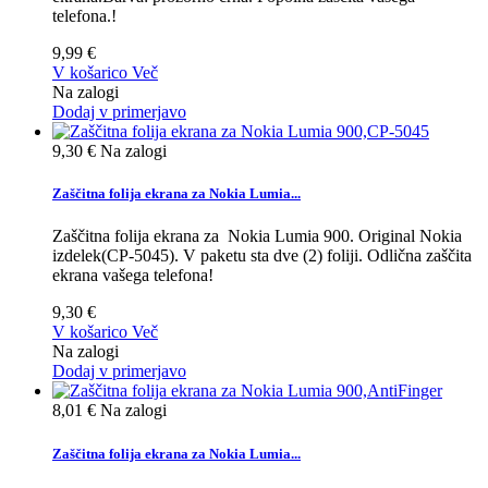
telefona.!
9,99 €
V košarico
Več
Na zalogi
Dodaj v primerjavo
9,30 €
Na zalogi
Zaščitna folija ekrana za Nokia Lumia...
Zaščitna folija ekrana za Nokia Lumia 900. Original Nokia
izdelek(CP-5045). V paketu sta dve (2) foliji. Odlična zaščita
ekrana vašega telefona!
9,30 €
V košarico
Več
Na zalogi
Dodaj v primerjavo
8,01 €
Na zalogi
Zaščitna folija ekrana za Nokia Lumia...