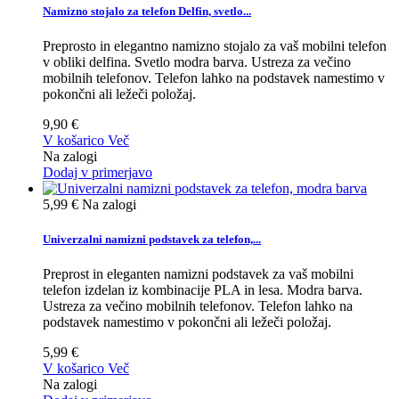
Namizno stojalo za telefon Delfin, svetlo...
Preprosto in elegantno namizno stojalo za vaš mobilni telefon
v obliki delfina. Svetlo modra barva. Ustreza za večino
mobilnih telefonov. Telefon lahko na podstavek namestimo v
pokončni ali ležeči položaj.
9,90 €
V košarico
Več
Na zalogi
Dodaj v primerjavo
5,99 €
Na zalogi
Univerzalni namizni podstavek za telefon,...
Preprost in eleganten namizni podstavek za vaš mobilni
telefon izdelan iz kombinacije PLA in lesa. Modra barva.
Ustreza za večino mobilnih telefonov. Telefon lahko na
podstavek namestimo v pokončni ali ležeči položaj.
5,99 €
V košarico
Več
Na zalogi