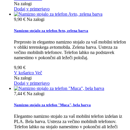
Na zalogi
Dodaj v primerjavo
9,90 €
Na zalogi
Namizno stojalo za telefon Avto, zelena barva
Preprosto in elegantno namizno stojalo za vaš mobilni telefon
v obliki terenskega avtomobila. Zelena barva. Ustreza za
večino mobilnih telefonov. Telefon lahko na podstavek
namestimo v pokončni ali ležeči položaj.
9,90 €
V košarico
Več
Na zalogi
Dodaj v primerjavo
7,44 €
Na zalogi
Namizno stojalo za telefon "Muca", bela barva
Elegantno namizno stojalo za vaš mobilni telefon izdelan iz
PLA. Bela barva. Ustreza za večino mobilnih telefonov.
Telefon lahko na stojalo namestimo v pokončni ali ležeči