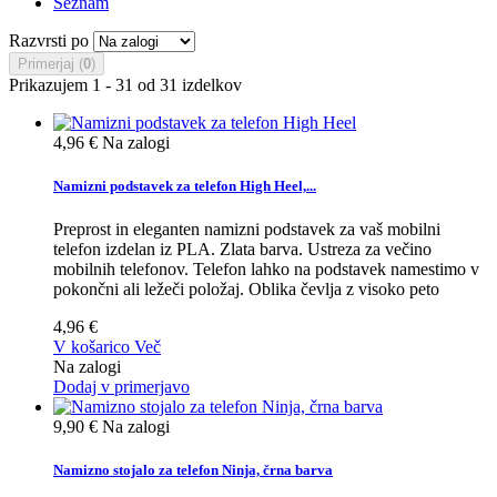
Seznam
Razvrsti po
Primerjaj (
0
)
Prikazujem 1 - 31 od 31 izdelkov
4,96 €
Na zalogi
Namizni podstavek za telefon High Heel,...
Preprost in eleganten namizni podstavek za vaš mobilni
telefon izdelan iz PLA. Zlata barva. Ustreza za večino
mobilnih telefonov. Telefon lahko na podstavek namestimo v
pokončni ali ležeči položaj. Oblika čevlja z visoko peto
4,96 €
V košarico
Več
Na zalogi
Dodaj v primerjavo
9,90 €
Na zalogi
Namizno stojalo za telefon Ninja, črna barva