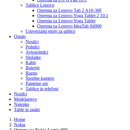
Tablice Lenovo
Oprema za Lenovo Tab 2 A10-30F
Oprema za Lenovo Yoga Tablet 2 10.1
Oprema za Lenovo Yoga Tablet
Oprema za Lenovo IdeaTab S6000
Univerzalni etuiji za tablice
Ostalo
Nosilci
Polnilci
Avtopolnilci
Slušalke
Kabli
Baterije
Razno
Športne kamere
Pametne ure
Tablice in telefoni
Nosilci
Modelarstvo
Nalepke
Table in znaki
Home
Nokia
Oprema za Nokia Lumia 900