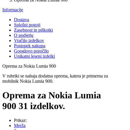
Informacije
Dostava
Splošni pogoji
Zasebnost in piškotki
O podjetju
Vračilo izdelkov
Postopek nakupa
Googlovo poročilo
Unikatni leseni izdelki
Oprema za Nokia Lumia 900
V rubriki se nahaja dodatna oprema, katera je primerna za
mobilnik Nokia Lumia 900.
Oprema za Nokia Lumia
900
31 izdelkov.
Prikaz:
Mreža