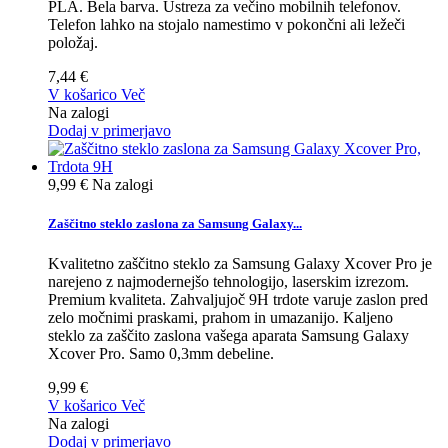
PLA. Bela barva. Ustreza za večino mobilnih telefonov.
Telefon lahko na stojalo namestimo v pokončni ali ležeči
položaj.
7,44 €
V košarico
Več
Na zalogi
Dodaj v primerjavo
9,99 €
Na zalogi
Zaščitno steklo zaslona za Samsung Galaxy...
Kvalitetno zaščitno steklo za Samsung Galaxy Xcover Pro je
narejeno z najmodernejšo tehnologijo, laserskim izrezom.
Premium kvaliteta. Zahvaljujoč 9H trdote varuje zaslon pred
zelo močnimi praskami, prahom in umazanijo. Kaljeno
steklo za zaščito zaslona vašega aparata Samsung Galaxy
Xcover Pro. Samo 0,3mm debeline.
9,99 €
V košarico
Več
Na zalogi
Dodaj v primerjavo