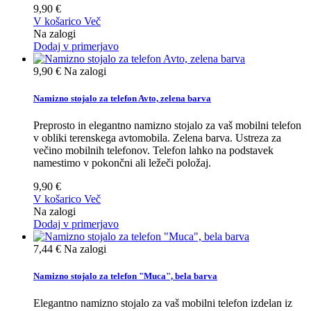
9,90 €
V košarico
Več
Na zalogi
Dodaj v primerjavo
9,90 €
Na zalogi
Namizno stojalo za telefon Avto, zelena barva
Preprosto in elegantno namizno stojalo za vaš mobilni telefon
v obliki terenskega avtomobila. Zelena barva. Ustreza za
večino mobilnih telefonov. Telefon lahko na podstavek
namestimo v pokončni ali ležeči položaj.
9,90 €
V košarico
Več
Na zalogi
Dodaj v primerjavo
7,44 €
Na zalogi
Namizno stojalo za telefon "Muca", bela barva
Elegantno namizno stojalo za vaš mobilni telefon izdelan iz