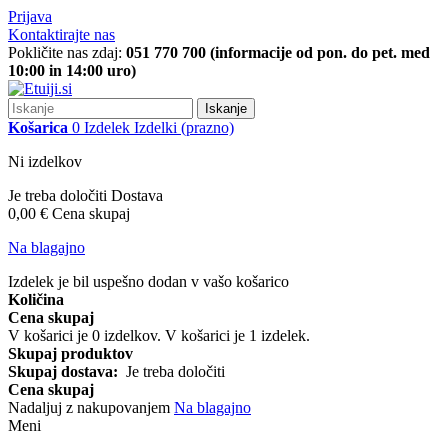
Prijava
Kontaktirajte nas
Pokličite nas zdaj:
051 770 700 (informacije od pon. do pet. med
10:00 in 14:00 uro)
Iskanje
Košarica
0
Izdelek
Izdelki
(prazno)
Ni izdelkov
Je treba določiti
Dostava
0,00 €
Cena skupaj
Na blagajno
Izdelek je bil uspešno dodan v vašo košarico
Količina
Cena skupaj
V košarici je
0
izdelkov.
V košarici je 1 izdelek.
Skupaj produktov
Skupaj dostava:
Je treba določiti
Cena skupaj
Nadaljuj z nakupovanjem
Na blagajno
Meni