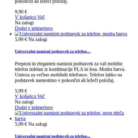
pokončni ali ležeči položaj.
9,90 €
V košarico
Več
Na zalogi
Dodaj v primerjavo
5,99 €
Na zalogi
Univerzalni namizni podstavek za telefon,...
Preprost in eleganten namizni podstavek za vaš mobilni
telefon izdelan iz kombinacije PLA in lesa. Modra barva.
Ustreza za večino mobilnih telefonov. Telefon lahko na
podstavek namestimo v pokončni ali ležeči položaj.
5,99 €
V košarico
Več
Na zalogi
Dodaj v primerjavo
5,99 €
Na zalogi
Univerzalni namizni podstavek za telefon,...