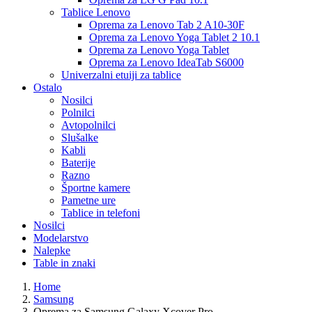
Tablice Lenovo
Oprema za Lenovo Tab 2 A10-30F
Oprema za Lenovo Yoga Tablet 2 10.1
Oprema za Lenovo Yoga Tablet
Oprema za Lenovo IdeaTab S6000
Univerzalni etuiji za tablice
Ostalo
Nosilci
Polnilci
Avtopolnilci
Slušalke
Kabli
Baterije
Razno
Športne kamere
Pametne ure
Tablice in telefoni
Nosilci
Modelarstvo
Nalepke
Table in znaki
Home
Samsung
Oprema za Samsung Galaxy Xcover Pro