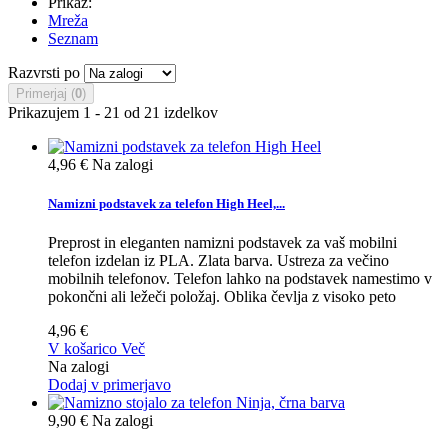
Prikaz:
Mreža
Seznam
Razvrsti po
Primerjaj (
0
)
Prikazujem 1 - 21 od 21 izdelkov
4,96 €
Na zalogi
Namizni podstavek za telefon High Heel,...
Preprost in eleganten namizni podstavek za vaš mobilni
telefon izdelan iz PLA. Zlata barva. Ustreza za večino
mobilnih telefonov. Telefon lahko na podstavek namestimo v
pokončni ali ležeči položaj. Oblika čevlja z visoko peto
4,96 €
V košarico
Več
Na zalogi
Dodaj v primerjavo
9,90 €
Na zalogi