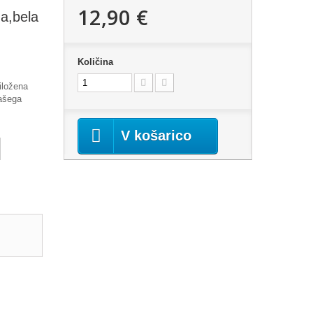
12,90 €
a,bela
Količina
iložena
vašega
V košarico