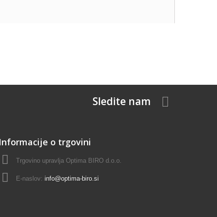
Sledite nam
Informacije o trgovini
Trgovino upravlja Optima BIRO d.o.o.
E-naslov:
info@optima-biro.si