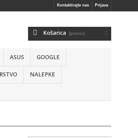
Kontaktirajte nas
Prijava
Košarica
(prazno)
ASUS
GOOGLE
RSTVO
NALEPKE