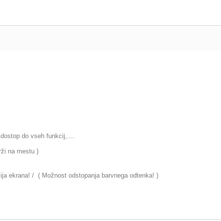
dostop do vseh funkcij,....
rži na mestu )
olija ekrana! / ( Možnost odstopanja barvnega odtenka! )