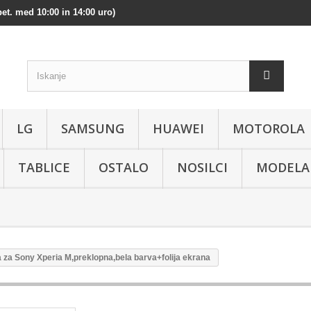
et. med 10:00 in 14:00 uro)
LG
SAMSUNG
HUAWEI
MOTOROLA
TABLICE
OSTALO
NOSILCI
MODELA
a za Sony Xperia M,preklopna,bela barva+folija ekrana