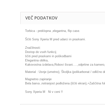
VEČ PODATKOV
Torbica - preklopna ,elegantna, flip case.
Ščiti Sony Xperia M pred udarci in praskami.
Značilnosti:
Dostop do vseh funkcij
ščiti pred praskami in poškodbami
Elegantna oblika,
Kakovostna izdelava,Robovi šivani.....,odprtine za kamero,
Material : Usnje (umetno), Školjka (polikarbonat / odlično d
Magnetno zapiranje
Bela barva ,notranjost podložena (ščiti ekran),+Zaščitna f
Sony Xperia M Ni v ceni !!