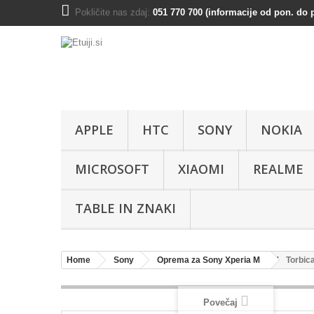
Pokličite nas zdaj:
051 770 700 (informacije od pon. do p
APPLE
HTC
SONY
NOKIA
MICROSOFT
XIAOMI
REALME
TABLE IN ZNAKI
Home
Sony
Oprema za Sony Xperia M
Torbic
Povečaj