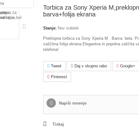
Torbica za Sony Xperia M,preklopn
barva+folija ekrana
Stanje:
Nov izdelek
Preklopna torbica za Sony Xperia M . Barva: bela. Pr
zaščitna folija ekrana.Elegantna in popolna zaščita 
telefona!
Tweet
Daj v skupno rabo
Google+
Pinterest
Napiši mnenje
Tiskaj