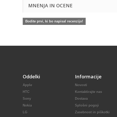
MNENJA IN OCENE
Bodite prvi, ki bo napisal recenzijo!
Oddelki
Informacije
Apple
Novosti
HTC
Kontaktirajte nas
Sony
Dostava
Nokia
Splošni pogoji
LG
Zasebnost in piškotki