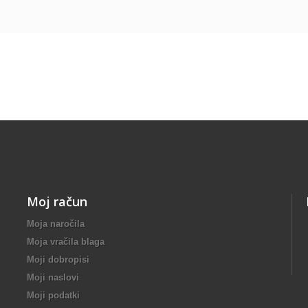
Moj račun
Moja naročila
Moja vračila blaga
Moji dobropisi
Moji naslovi
Moji podatki