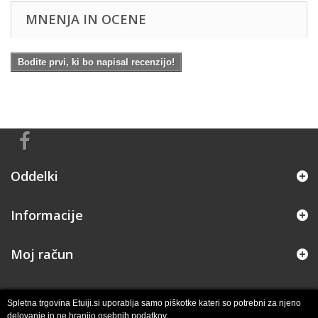
MNENJA IN OCENE
Bodite prvi, ki bo napisal recenzijo!
Oddelki
Informacije
Moj račun
Spletna trgovina Etuiji.si uporablja samo piškotke kateri so potrebni za njeno
delovanje in ne hranijo osebnih podatkov.