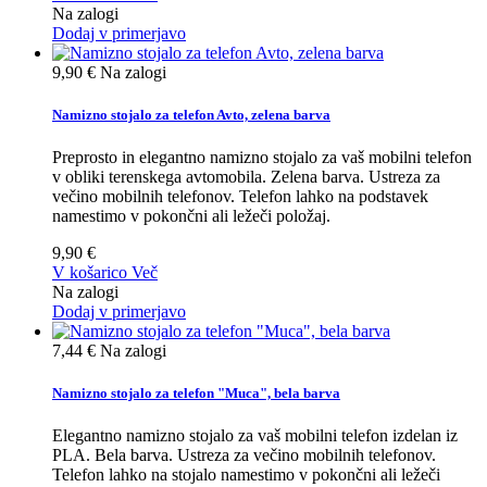
Na zalogi
Dodaj v primerjavo
9,90 €
Na zalogi
Namizno stojalo za telefon Avto, zelena barva
Preprosto in elegantno namizno stojalo za vaš mobilni telefon
v obliki terenskega avtomobila. Zelena barva. Ustreza za
večino mobilnih telefonov. Telefon lahko na podstavek
namestimo v pokončni ali ležeči položaj.
9,90 €
V košarico
Več
Na zalogi
Dodaj v primerjavo
7,44 €
Na zalogi
Namizno stojalo za telefon "Muca", bela barva
Elegantno namizno stojalo za vaš mobilni telefon izdelan iz
PLA. Bela barva. Ustreza za večino mobilnih telefonov.
Telefon lahko na stojalo namestimo v pokončni ali ležeči