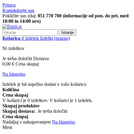
Prijava
Kontaktirajte nas
Pokličite nas zdaj:
051 770 700 (informacije od pon. do pet. med
10:00 in 14:00 uro)
Iskanje
Košarica
0
Izdelek
Izdelki
(prazno)
Ni izdelkov
Je treba določiti
Dostava
0,00 €
Cena skupaj
Na blagajno
Izdelek je bil uspešno dodan v vašo košarico
Količina
Cena skupaj
V košarici je
0
izdelkov.
V košarici je 1 izdelek.
Skupaj produktov
Skupaj dostava:
Je treba določiti
Cena skupaj
Nadaljuj z nakupovanjem
Na blagajno
Meni