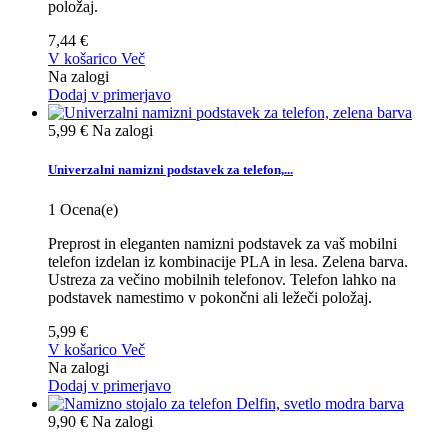
položaj.
7,44 €
V košarico
Več
Na zalogi
Dodaj v primerjavo
5,99 €
Na zalogi
Univerzalni namizni podstavek za telefon,...
1
Ocena(e)
Preprost in eleganten namizni podstavek za vaš mobilni
telefon izdelan iz kombinacije PLA in lesa. Zelena barva.
Ustreza za večino mobilnih telefonov. Telefon lahko na
podstavek namestimo v pokončni ali ležeči položaj.
5,99 €
V košarico
Več
Na zalogi
Dodaj v primerjavo
9,90 €
Na zalogi