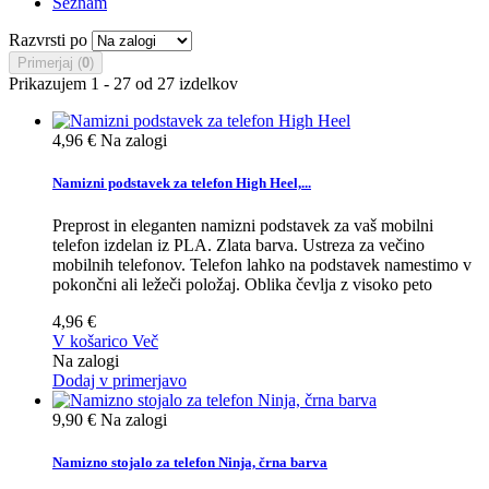
Seznam
Razvrsti po
Primerjaj (
0
)
Prikazujem 1 - 27 od 27 izdelkov
4,96 €
Na zalogi
Namizni podstavek za telefon High Heel,...
Preprost in eleganten namizni podstavek za vaš mobilni
telefon izdelan iz PLA. Zlata barva. Ustreza za večino
mobilnih telefonov. Telefon lahko na podstavek namestimo v
pokončni ali ležeči položaj. Oblika čevlja z visoko peto
4,96 €
V košarico
Več
Na zalogi
Dodaj v primerjavo
9,90 €
Na zalogi
Namizno stojalo za telefon Ninja, črna barva