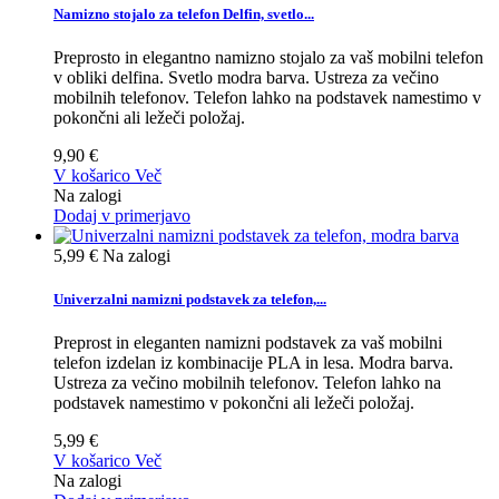
Namizno stojalo za telefon Delfin, svetlo...
Preprosto in elegantno namizno stojalo za vaš mobilni telefon
v obliki delfina. Svetlo modra barva. Ustreza za večino
mobilnih telefonov. Telefon lahko na podstavek namestimo v
pokončni ali ležeči položaj.
9,90 €
V košarico
Več
Na zalogi
Dodaj v primerjavo
5,99 €
Na zalogi
Univerzalni namizni podstavek za telefon,...
Preprost in eleganten namizni podstavek za vaš mobilni
telefon izdelan iz kombinacije PLA in lesa. Modra barva.
Ustreza za večino mobilnih telefonov. Telefon lahko na
podstavek namestimo v pokončni ali ležeči položaj.
5,99 €
V košarico
Več
Na zalogi