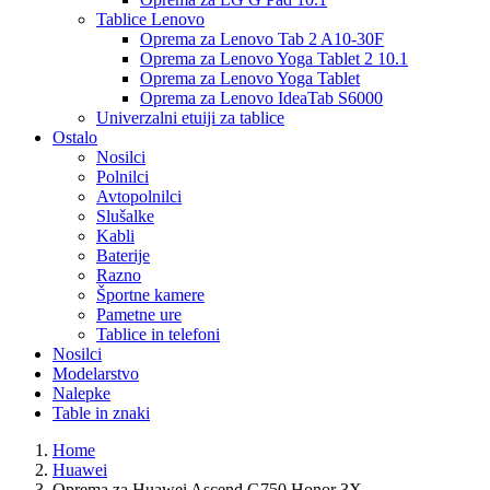
Tablice Lenovo
Oprema za Lenovo Tab 2 A10-30F
Oprema za Lenovo Yoga Tablet 2 10.1
Oprema za Lenovo Yoga Tablet
Oprema za Lenovo IdeaTab S6000
Univerzalni etuiji za tablice
Ostalo
Nosilci
Polnilci
Avtopolnilci
Slušalke
Kabli
Baterije
Razno
Športne kamere
Pametne ure
Tablice in telefoni
Nosilci
Modelarstvo
Nalepke
Table in znaki
Home
Huawei
Oprema za Huawei Ascend G750 Honor 3X