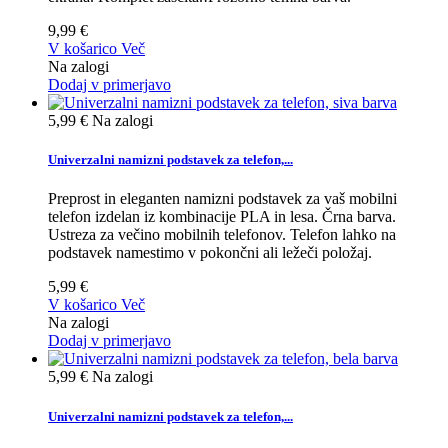
9,99 €
V košarico
Več
Na zalogi
Dodaj v primerjavo
5,99 €
Na zalogi
Univerzalni namizni podstavek za telefon,...
Preprost in eleganten namizni podstavek za vaš mobilni
telefon izdelan iz kombinacije PLA in lesa. Črna barva.
Ustreza za večino mobilnih telefonov. Telefon lahko na
podstavek namestimo v pokončni ali ležeči položaj.
5,99 €
V košarico
Več
Na zalogi
Dodaj v primerjavo
5,99 €
Na zalogi
Univerzalni namizni podstavek za telefon,...