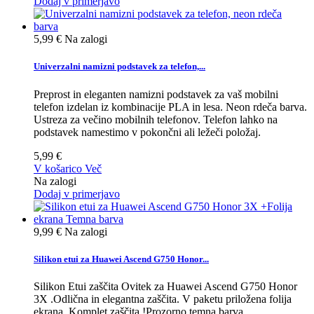
Dodaj v primerjavo
5,99 €
Na zalogi
Univerzalni namizni podstavek za telefon,...
Preprost in eleganten namizni podstavek za vaš mobilni
telefon izdelan iz kombinacije PLA in lesa. Neon rdeča barva.
Ustreza za večino mobilnih telefonov. Telefon lahko na
podstavek namestimo v pokončni ali ležeči položaj.
5,99 €
V košarico
Več
Na zalogi
Dodaj v primerjavo
9,99 €
Na zalogi
Silikon etui za Huawei Ascend G750 Honor...
Silikon Etui zaščita Ovitek za Huawei Ascend G750 Honor
3X .Odlična in elegantna zaščita. V paketu priložena folija
ekrana. Komplet zaščita.!Prozorno temna barva.