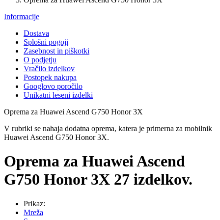
Informacije
Dostava
Splošni pogoji
Zasebnost in piškotki
O podjetju
Vračilo izdelkov
Postopek nakupa
Googlovo poročilo
Unikatni leseni izdelki
Oprema za Huawei Ascend G750 Honor 3X
V rubriki se nahaja dodatna oprema, katera je primerna za mobilnik
Huawei Ascend G750 Honor 3X.
Oprema za Huawei Ascend
G750 Honor 3X
27 izdelkov.
Prikaz:
Mreža