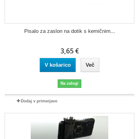
Pisalo za zaslon na dotik s kemičnim...
3,65 €
V košarico
Več
Na zalogi
Dodaj v primerjavo