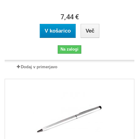
7,44 €
V košarico
Več
Na zalogi
Dodaj v primerjavo