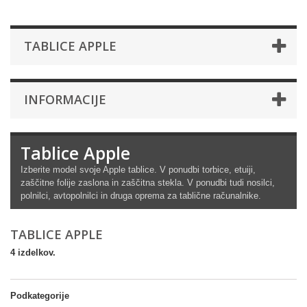
TABLICE APPLE
INFORMACIJE
Tablice Apple
Izberite model svoje Apple tablice. V ponudbi torbice, etuiji,
zaščitne folije zaslona in zaščitna stekla. V ponudbi tudi nosilci,
polnilci, avtopolnilci in druga oprema za tablične računalnike.
TABLICE APPLE
4 izdelkov.
Podkategorije