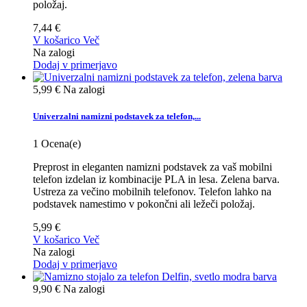
položaj.
7,44 €
V košarico
Več
Na zalogi
Dodaj v primerjavo
5,99 €
Na zalogi
Univerzalni namizni podstavek za telefon,...
1
Ocena(e)
Preprost in eleganten namizni podstavek za vaš mobilni
telefon izdelan iz kombinacije PLA in lesa. Zelena barva.
Ustreza za večino mobilnih telefonov. Telefon lahko na
podstavek namestimo v pokončni ali ležeči položaj.
5,99 €
V košarico
Več
Na zalogi
Dodaj v primerjavo
9,90 €
Na zalogi