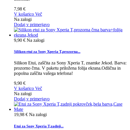
7,98 €
V košarico
Več
Na zalogi
Dodaj v primerjavo
9,90 €
Na zalogi
Silikon etui za Sony Xperia T,prozorna...
Silikon Etui, zaščita za Sony Xperia T, znamke Jekod. Barva:
prozorno črna. V paketu priložena folija ekrana.Odlična in
popolna zaščita vašega telefona!
9,90 €
V košarico
Več
Na zalogi
Dodaj v primerjavo
19,98 €
Na zalogi
Etui za Sony Xperia T,zadnji...