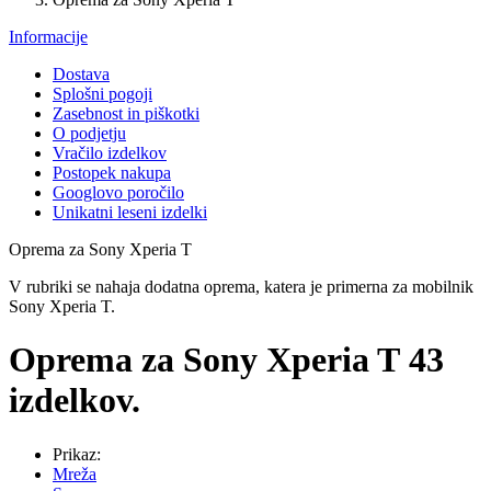
Informacije
Dostava
Splošni pogoji
Zasebnost in piškotki
O podjetju
Vračilo izdelkov
Postopek nakupa
Googlovo poročilo
Unikatni leseni izdelki
Oprema za Sony Xperia T
V rubriki se nahaja dodatna oprema, katera je primerna za mobilnik
Sony Xperia T.
Oprema za Sony Xperia T
43
izdelkov.
Prikaz:
Mreža