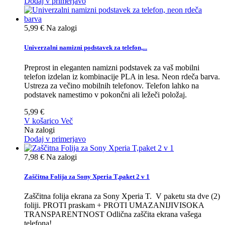
Dodaj v primerjavo
5,99 €
Na zalogi
Univerzalni namizni podstavek za telefon,...
Preprost in eleganten namizni podstavek za vaš mobilni
telefon izdelan iz kombinacije PLA in lesa. Neon rdeča barva.
Ustreza za večino mobilnih telefonov. Telefon lahko na
podstavek namestimo v pokončni ali ležeči položaj.
5,99 €
V košarico
Več
Na zalogi
Dodaj v primerjavo
7,98 €
Na zalogi
Zaščitna Folija za Sony Xperia T,paket 2 v 1
Zaščitna folija ekrana za Sony Xperia T. V paketu sta dve (2)
foliji. PROTI praskam + PROTI UMAZANIJIVISOKA
TRANSPARENTNOST Odlična zaščita ekrana vašega
telefona!