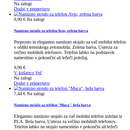
Na zalogi
Dodaj v primerjavo
9,90 €
Na zalogi
Namizno stojalo za telefon Avto, zelena barva
Preprosto in elegantno namizno stojalo za vaš mobilni telefon
v obliki terenskega avtomobila. Zelena barva. Ustreza za
večino mobilnih telefonov. Telefon lahko na podstavek
namestimo v pokončni ali ležeči položaj.
9,90 €
V košarico
Več
Na zalogi
Dodaj v primerjavo
7,44 €
Na zalogi
Namizno stojalo za telefon "Muca", bela barva
Elegantno namizno stojalo za vaš mobilni telefon izdelan iz
PLA. Bela barva. Ustreza za večino mobilnih telefonov.
Telefon lahko na stojalo namestimo v pokončni ali ležeči