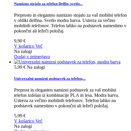
Namizno stojalo za telefon Delfin, svetlo...
Preprosto in elegantno namizno stojalo za vaš mobilni telefon
v obliki delfina. Svetlo modra barva. Ustreza za večino
mobilnih telefonov. Telefon lahko na podstavek namestimo v
pokončni ali ležeči položaj.
9,90 €
V košarico
Več
Na zalogi
Dodaj v primerjavo
5,99 €
Na zalogi
Univerzalni namizni podstavek za telefon,...
Preprost in eleganten namizni podstavek za vaš mobilni
telefon izdelan iz kombinacije PLA in lesa. Modra barva.
Ustreza za večino mobilnih telefonov. Telefon lahko na
podstavek namestimo v pokončni ali ležeči položaj.
5,99 €
V košarico
Več
Na zalogi