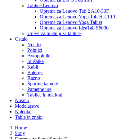
Tablice Lenovo
Oprema za Lenovo Tab 2 A10-30F
Oprema za Lenovo Yoga Tablet 2 10.1
Oprema za Lenovo Yoga Tablet
Oprema za Lenovo IdeaTab S6000
Univerzalni etuiji za tablice
Ostalo
Nosilci
Polnilci
Avtopolnilci
Slušalke
Kabli
Baterije
Razno
Športne kamere
Pametne ure
Tablice in telefoni
Nosilci
Modelarstvo
Nalepke
Table in znaki
Home
Sony
Oprema za Sony Xperia T