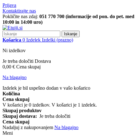
Prijava
Kontaktirajte nas
Pokličite nas zdaj:
051 770 700 (informacije od pon. do pet. med
10:00 in 14:00 uro)
Iskanje
Košarica
0
Izdelek
Izdelki
(prazno)
Ni izdelkov
Je treba določiti
Dostava
0,00 €
Cena skupaj
Na blagajno
Izdelek je bil uspešno dodan v vašo košarico
Količina
Cena skupaj
V košarici je
0
izdelkov.
V košarici je 1 izdelek.
Skupaj produktov
Skupaj dostava:
Je treba določiti
Cena skupaj
Nadaljuj z nakupovanjem
Na blagajno
Meni