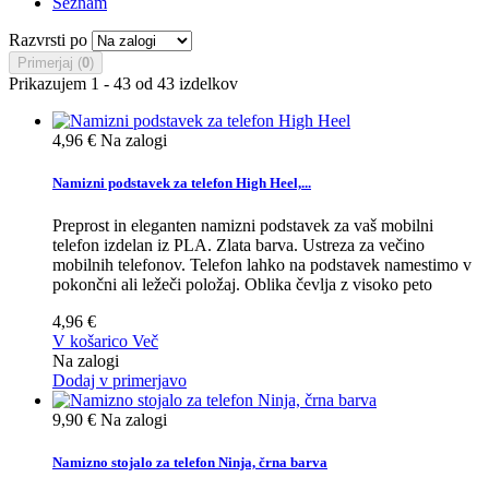
Seznam
Razvrsti po
Primerjaj (
0
)
Prikazujem 1 - 43 od 43 izdelkov
4,96 €
Na zalogi
Namizni podstavek za telefon High Heel,...
Preprost in eleganten namizni podstavek za vaš mobilni
telefon izdelan iz PLA. Zlata barva. Ustreza za večino
mobilnih telefonov. Telefon lahko na podstavek namestimo v
pokončni ali ležeči položaj. Oblika čevlja z visoko peto
4,96 €
V košarico
Več
Na zalogi
Dodaj v primerjavo
9,90 €
Na zalogi
Namizno stojalo za telefon Ninja, črna barva