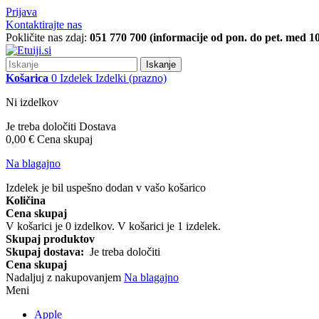
Prijava
Kontaktirajte nas
Pokličite nas zdaj:
051 770 700 (informacije od pon. do pet. med 10
Iskanje
Košarica
0
Izdelek
Izdelki
(prazno)
Ni izdelkov
Je treba določiti
Dostava
0,00 €
Cena skupaj
Na blagajno
Izdelek je bil uspešno dodan v vašo košarico
Količina
Cena skupaj
V košarici je
0
izdelkov.
V košarici je 1 izdelek.
Skupaj produktov
Skupaj dostava:
Je treba določiti
Cena skupaj
Nadaljuj z nakupovanjem
Na blagajno
Meni
Apple