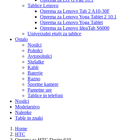
Tablice Lenovo
Oprema za Lenovo Tab 2 A10-30F
Oprema za Lenovo Yoga Tablet 2 10.1
Oprema za Lenovo Yoga Tablet
Oprema za Lenovo IdeaTab S6000
Univerzalni etuiji za tablice
Ostalo
Nosilci
Polnilci
Avtopolnilci
Slušalke
Kabli
Baterije
Razno
Športne kamere
Pametne ure
Tablice in telefoni
Nosilci
Modelarstvo
Nalepke
Table in znaki
Home
HTC
Oprema za HTC Desire 610