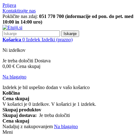
Prijava
Kontaktirajte nas
Pokličite nas zdaj:
051 770 700 (informacije od pon. do pet. med
10:00 in 14:00 uro)
Iskanje
Košarica
0
Izdelek
Izdelki
(prazno)
Ni izdelkov
Je treba določiti
Dostava
0,00 €
Cena skupaj
Na blagajno
Izdelek je bil uspešno dodan v vašo košarico
Količina
Cena skupaj
V košarici je
0
izdelkov.
V košarici je 1 izdelek.
Skupaj produktov
Skupaj dostava:
Je treba določiti
Cena skupaj
Nadaljuj z nakupovanjem
Na blagajno
Meni