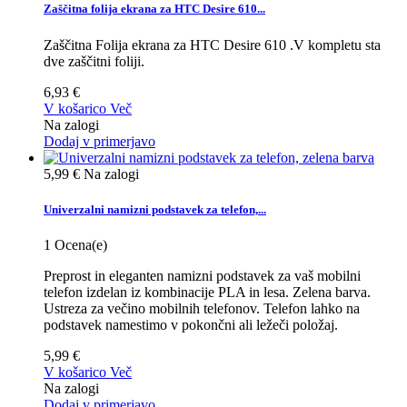
Zaščitna folija ekrana za HTC Desire 610...
Zaščitna Folija ekrana za HTC Desire 610 .V kompletu sta
dve zaščitni foliji.
6,93 €
V košarico
Več
Na zalogi
Dodaj v primerjavo
5,99 €
Na zalogi
Univerzalni namizni podstavek za telefon,...
1
Ocena(e)
Preprost in eleganten namizni podstavek za vaš mobilni
telefon izdelan iz kombinacije PLA in lesa. Zelena barva.
Ustreza za večino mobilnih telefonov. Telefon lahko na
podstavek namestimo v pokončni ali ležeči položaj.
5,99 €
V košarico
Več
Na zalogi
Dodaj v primerjavo