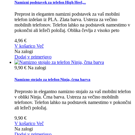
Namizni podstavek za telefon High Heel,...
Preprost in eleganten namizni podstavek za vaš mobilni
telefon izdelan iz PLA. Zlata barva. Ustreza za večino
mobilnih telefonov. Telefon lahko na podstavek namestimo v
pokončni ali ležeči položaj. Oblika čevlja z visoko peto
4,96 €
V košarico
Več
Na zalogi
Dodaj v primerjavo
9,90 €
Na zalogi
Namizno stojalo za telefon Ninja, črna barva
Preprosto in elegantno namizno stojalo za vaš mobilni telefon
v obliki Ninja. Črna barva. Ustreza za večino mobilnih
telefonov. Telefon lahko na podstavek namestimo v pokončni
ali ležeči položaj.
9,90 €
V košarico
Več
Na zalogi
Dodaj v primerjavo