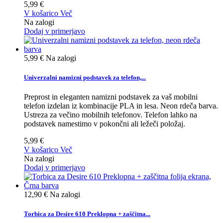
5,99 €
V košarico
Več
Na zalogi
Dodaj v primerjavo
5,99 €
Na zalogi
Univerzalni namizni podstavek za telefon,...
Preprost in eleganten namizni podstavek za vaš mobilni
telefon izdelan iz kombinacije PLA in lesa. Neon rdeča barva.
Ustreza za večino mobilnih telefonov. Telefon lahko na
podstavek namestimo v pokončni ali ležeči položaj.
5,99 €
V košarico
Več
Na zalogi
Dodaj v primerjavo
12,90 €
Na zalogi
Torbica za Desire 610 Preklopna + zaščitna...