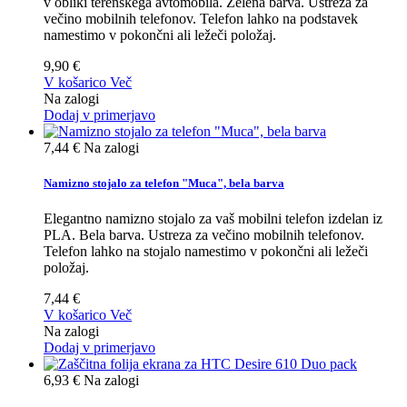
v obliki terenskega avtomobila. Zelena barva. Ustreza za
večino mobilnih telefonov. Telefon lahko na podstavek
namestimo v pokončni ali ležeči položaj.
9,90 €
V košarico
Več
Na zalogi
Dodaj v primerjavo
7,44 €
Na zalogi
Namizno stojalo za telefon "Muca", bela barva
Elegantno namizno stojalo za vaš mobilni telefon izdelan iz
PLA. Bela barva. Ustreza za večino mobilnih telefonov.
Telefon lahko na stojalo namestimo v pokončni ali ležeči
položaj.
7,44 €
V košarico
Več
Na zalogi
Dodaj v primerjavo
6,93 €
Na zalogi