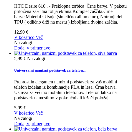
HTC Desire 610 . - Preklopna torbica .Črne barve. V paketu
priložena zaščitna folija ekrana.Komplet zaščita.Črne
barve.Material : Usnje (sintetično ali umetno), Notranji del
TPU ( odlično drži na mestu ).Izboljšana dvojna zaščita.
12,90 €
V košarico
Več
Na zalogi
Dodaj v primerjavo
5,99 €
Na zalogi
Univerzalni namizni podstavek za telefon,...
Preprost in eleganten namizni podstavek za vaš mobilni
telefon izdelan iz kombinacije PLA in lesa. Črna barva.
Ustreza za večino mobilnih telefonov. Telefon lahko na
podstavek namestimo v pokončni ali ležeči položaj.
5,99 €
V košarico
Več
Na zalogi
Dodaj v primerjavo