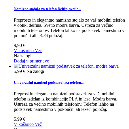
Namizno stojalo za telefon Delfin, svetlo...
Preprosto in elegantno namizno stojalo za vaš mobilni telefon
v obliki delfina. Svetlo modra barva. Ustreza za večino
mobilnih telefonov. Telefon lahko na podstavek namestimo v
pokončni ali ležeči položaj.
9,90 €
V košarico
Več
Na zalogi
Dodaj v primerjavo
5,99 €
Na zalogi
Univerzalni namizni podstavek za telefon,...
Preprost in eleganten namizni podstavek za vaš mobilni
telefon izdelan iz kombinacije PLA in lesa. Modra barva.
Ustreza za večino mobilnih telefonov. Telefon lahko na
podstavek namestimo v pokončni ali ležeči položaj.
5,99 €
V košarico
Več