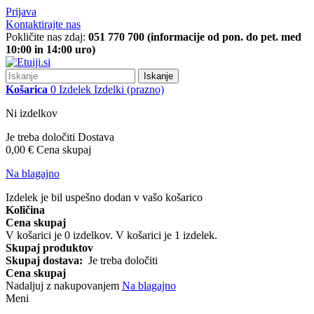
Prijava
Kontaktirajte nas
Pokličite nas zdaj:
051 770 700 (informacije od pon. do pet. med
10:00 in 14:00 uro)
Iskanje
Košarica
0
Izdelek
Izdelki
(prazno)
Ni izdelkov
Je treba določiti
Dostava
0,00 €
Cena skupaj
Na blagajno
Izdelek je bil uspešno dodan v vašo košarico
Količina
Cena skupaj
V košarici je
0
izdelkov.
V košarici je 1 izdelek.
Skupaj produktov
Skupaj dostava:
Je treba določiti
Cena skupaj
Nadaljuj z nakupovanjem
Na blagajno
Meni