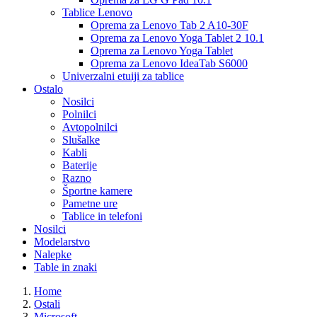
Tablice Lenovo
Oprema za Lenovo Tab 2 A10-30F
Oprema za Lenovo Yoga Tablet 2 10.1
Oprema za Lenovo Yoga Tablet
Oprema za Lenovo IdeaTab S6000
Univerzalni etuiji za tablice
Ostalo
Nosilci
Polnilci
Avtopolnilci
Slušalke
Kabli
Baterije
Razno
Športne kamere
Pametne ure
Tablice in telefoni
Nosilci
Modelarstvo
Nalepke
Table in znaki
Home
Ostali
Microsoft