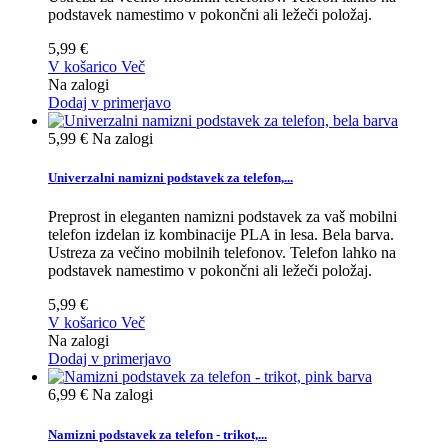
podstavek namestimo v pokončni ali ležeči položaj.
5,99 €
V košarico
Več
Na zalogi
Dodaj v primerjavo
5,99 €
Na zalogi
Univerzalni namizni podstavek za telefon,...
Preprost in eleganten namizni podstavek za vaš mobilni
telefon izdelan iz kombinacije PLA in lesa. Bela barva.
Ustreza za večino mobilnih telefonov. Telefon lahko na
podstavek namestimo v pokončni ali ležeči položaj.
5,99 €
V košarico
Več
Na zalogi
Dodaj v primerjavo
6,99 €
Na zalogi
Namizni podstavek za telefon - trikot,...