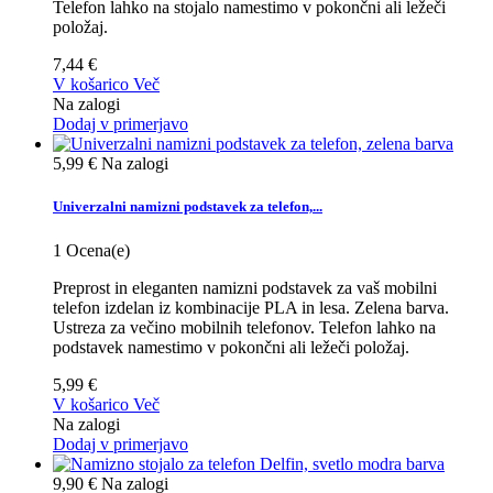
Telefon lahko na stojalo namestimo v pokončni ali ležeči
položaj.
7,44 €
V košarico
Več
Na zalogi
Dodaj v primerjavo
5,99 €
Na zalogi
Univerzalni namizni podstavek za telefon,...
1
Ocena(e)
Preprost in eleganten namizni podstavek za vaš mobilni
telefon izdelan iz kombinacije PLA in lesa. Zelena barva.
Ustreza za večino mobilnih telefonov. Telefon lahko na
podstavek namestimo v pokončni ali ležeči položaj.
5,99 €
V košarico
Več
Na zalogi
Dodaj v primerjavo
9,90 €
Na zalogi