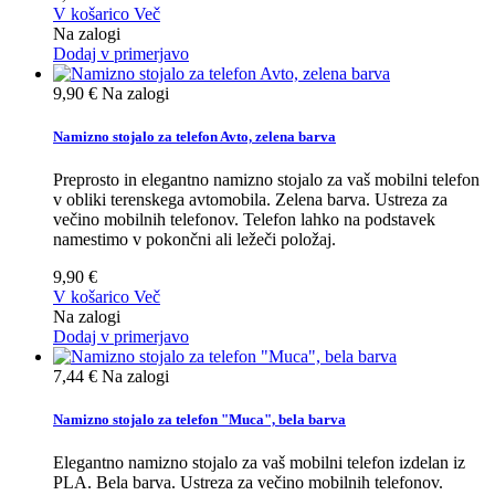
V košarico
Več
Na zalogi
Dodaj v primerjavo
9,90 €
Na zalogi
Namizno stojalo za telefon Avto, zelena barva
Preprosto in elegantno namizno stojalo za vaš mobilni telefon
v obliki terenskega avtomobila. Zelena barva. Ustreza za
večino mobilnih telefonov. Telefon lahko na podstavek
namestimo v pokončni ali ležeči položaj.
9,90 €
V košarico
Več
Na zalogi
Dodaj v primerjavo
7,44 €
Na zalogi
Namizno stojalo za telefon "Muca", bela barva
Elegantno namizno stojalo za vaš mobilni telefon izdelan iz
PLA. Bela barva. Ustreza za večino mobilnih telefonov.