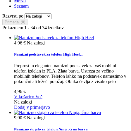
Mreža
Seznam
Razvrsti po
Primerjaj (
0
)
Prikazujem 1 - 34 od 34 izdelkov
4,96 €
Na zalogi
Namizni podstavek za telefon High Heel,...
Preprost in eleganten namizni podstavek za vaš mobilni
telefon izdelan iz PLA. Zlata barva. Ustreza za večino
mobilnih telefonov. Telefon lahko na podstavek namestimo v
pokončni ali ležeči položaj. Oblika čevlja z visoko peto
4,96 €
V košarico
Več
Na zalogi
Dodaj v primerjavo
9,90 €
Na zalogi
Namizno stojalo za telefon Ninja, črna barva