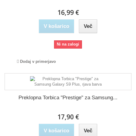
16,99 €
V košarico
Več
Ni na zalogi
Dodaj v primerjavo
Preklopna Torbica "Prestige" za Samsung...
17,90 €
V košarico
Več