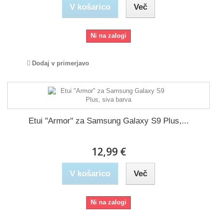
V košarico
Več
Ni na zalogi
Dodaj v primerjavo
Etui "Armor" za Samsung Galaxy S9 Plus,...
12,99 €
V košarico
Več
Ni na zalogi