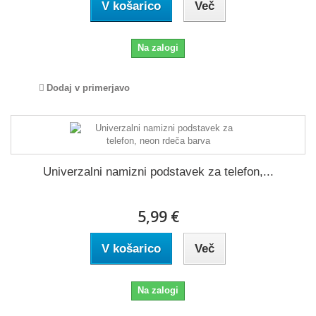
V košarico
Več
Na zalogi
Dodaj v primerjavo
Univerzalni namizni podstavek za telefon,...
5,99 €
V košarico
Več
Na zalogi