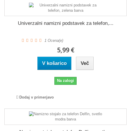
Univerzalni namizni podstavek za telefon,...
1
Ocena(e)
5,99 €
V košarico
Več
Na zalogi
Dodaj v primerjavo