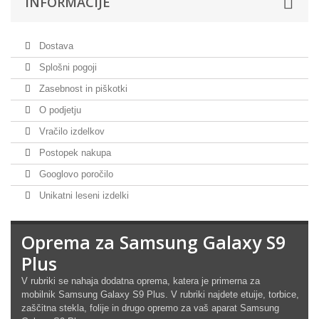
INFORMACIJE
Dostava
Splošni pogoji
Zasebnost in piškotki
O podjetju
Vračilo izdelkov
Postopek nakupa
Googlovo poročilo
Unikatni leseni izdelki
Oprema za Samsung Galaxy S9
Plus
V rubriki se nahaja dodatna oprema, katera je primerna za
mobilnik Samsung Galaxy S9 Plus. V rubriki najdete etuije, torbice,
zaščitna stekla, folije in drugo opremo za vaš aparat Samsung