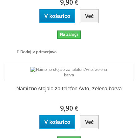
9,90 €
V košarico
Več
Na zalogi
Dodaj v primerjavo
Namizno stojalo za telefon Avto, zelena barva
9,90 €
V košarico
Več