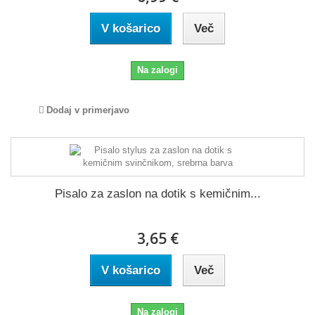
V košarico
Več
Na zalogi
Dodaj v primerjavo
Pisalo za zaslon na dotik s kemičnim...
3,65 €
V košarico
Več
Na zalogi