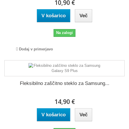
10,90 €
V košarico
Več
Na zalogi
Dodaj v primerjavo
Fleksibilno zaščitno steklo za Samsung...
14,90 €
V košarico
Več