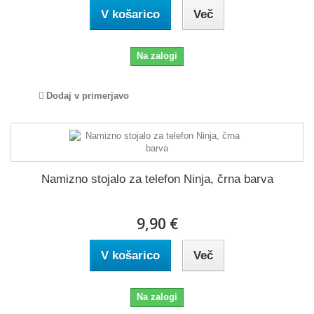
V košarico
Več
Na zalogi
Dodaj v primerjavo
Namizno stojalo za telefon Ninja, črna barva
9,90 €
V košarico
Več
Na zalogi