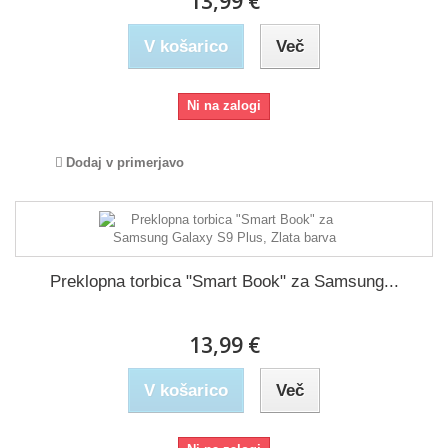
13,99 €
V košarico
Več
Ni na zalogi
Dodaj v primerjavo
Preklopna torbica "Smart Book" za Samsung...
13,99 €
V košarico
Več