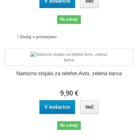
V košarico
Več
Na zalogi
Dodaj v primerjavo
Namizno stojalo za telefon Avto, zelena barva
9,90 €
V košarico
Več
Na zalogi