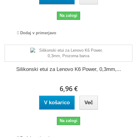
Na zalogi
Dodaj v primerjavo
Silikonski etui za Lenovo K6 Power, 0,3mm,...
6,96 €
V košarico
Več
Na zalogi