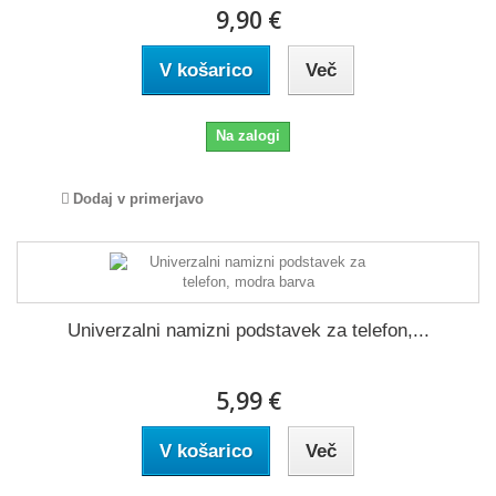
9,90 €
V košarico
Več
Na zalogi
Dodaj v primerjavo
Univerzalni namizni podstavek za telefon,...
5,99 €
V košarico
Več