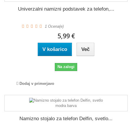
Univerzalni namizni podstavek za telefon,...
1
Ocena(e)
5,99 €
V košarico
Več
Na zalogi
Dodaj v primerjavo
Namizno stojalo za telefon Delfin, svetlo...