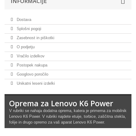
INFORMACIJE
Dostava
Splošni pogoji
Zasebnost in piškotki
O podjetju
Vračilo izdelkov
Postopek nakupa
Googlovo poročilo
Unikatni leseni izdelki
Oprema za Lenovo K6 Power
V rubriki se nahaja dodatna oprema, katera je primerna za mobilnik
Lenovo K6 Power
. V rubriki najdete etuije, torbice, zaščitna stekla,
folije in drugo opremo za vaš aparat Lenovo K6 Power.