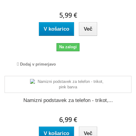
5,99 €
V košarico
Več
Na zalogi
Dodaj v primerjavo
Namizni podstavek za telefon - trikot,...
6,99 €
V košarico
Več