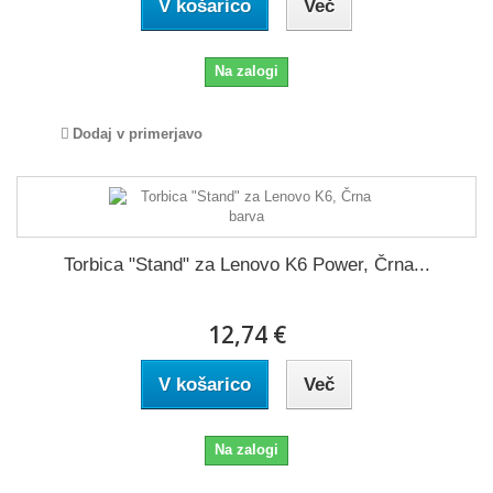
V košarico
Več
Na zalogi
Dodaj v primerjavo
Torbica "Stand" za Lenovo K6 Power, Črna...
12,74 €
V košarico
Več
Na zalogi