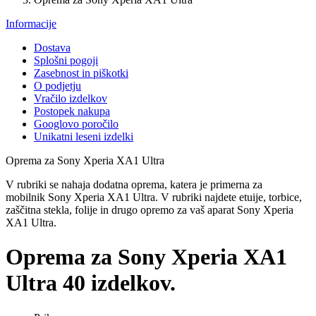
Informacije
Dostava
Splošni pogoji
Zasebnost in piškotki
O podjetju
Vračilo izdelkov
Postopek nakupa
Googlovo poročilo
Unikatni leseni izdelki
Oprema za Sony Xperia XA1 Ultra
V rubriki se nahaja dodatna oprema, katera je primerna za
mobilnik Sony Xperia XA1 Ultra
. V rubriki najdete etuije, torbice,
zaščitna stekla, folije in drugo opremo za vaš aparat Sony Xperia
XA1 Ultra.
Oprema za Sony Xperia XA1
Ultra
40 izdelkov.