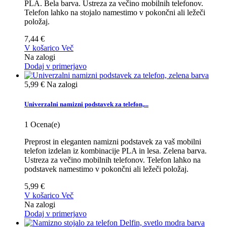
PLA. Bela barva. Ustreza za večino mobilnih telefonov.
Telefon lahko na stojalo namestimo v pokončni ali ležeči
položaj.
7,44 €
V košarico
Več
Na zalogi
Dodaj v primerjavo
5,99 €
Na zalogi
Univerzalni namizni podstavek za telefon,...
1
Ocena(e)
Preprost in eleganten namizni podstavek za vaš mobilni
telefon izdelan iz kombinacije PLA in lesa. Zelena barva.
Ustreza za večino mobilnih telefonov. Telefon lahko na
podstavek namestimo v pokončni ali ležeči položaj.
5,99 €
V košarico
Več
Na zalogi
Dodaj v primerjavo