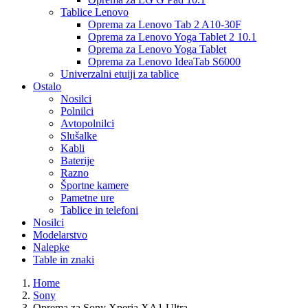
Tablice Lenovo
Oprema za Lenovo Tab 2 A10-30F
Oprema za Lenovo Yoga Tablet 2 10.1
Oprema za Lenovo Yoga Tablet
Oprema za Lenovo IdeaTab S6000
Univerzalni etuiji za tablice
Ostalo
Nosilci
Polnilci
Avtopolnilci
Slušalke
Kabli
Baterije
Razno
Športne kamere
Pametne ure
Tablice in telefoni
Nosilci
Modelarstvo
Nalepke
Table in znaki
Home
Sony
Oprema za Sony Xperia XA1 Ultra