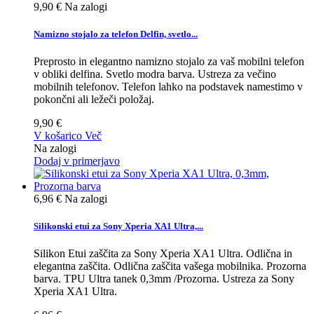
9,90 €
Na zalogi
Namizno stojalo za telefon Delfin, svetlo...
Preprosto in elegantno namizno stojalo za vaš mobilni telefon
v obliki delfina. Svetlo modra barva. Ustreza za večino
mobilnih telefonov. Telefon lahko na podstavek namestimo v
pokončni ali ležeči položaj.
9,90 €
V košarico
Več
Na zalogi
Dodaj v primerjavo
6,96 €
Na zalogi
Silikonski etui za Sony Xperia XA1 Ultra,...
Silikon Etui zaščita za Sony Xperia XA1 Ultra. Odlična in
elegantna zaščita. Odlična zaščita vašega mobilnika. Prozorna
barva. TPU Ultra tanek 0,3mm /Prozorna. Ustreza za Sony
Xperia XA1 Ultra.