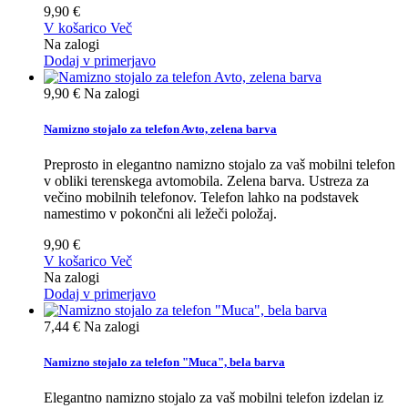
9,90 €
V košarico
Več
Na zalogi
Dodaj v primerjavo
9,90 €
Na zalogi
Namizno stojalo za telefon Avto, zelena barva
Preprosto in elegantno namizno stojalo za vaš mobilni telefon
v obliki terenskega avtomobila. Zelena barva. Ustreza za
večino mobilnih telefonov. Telefon lahko na podstavek
namestimo v pokončni ali ležeči položaj.
9,90 €
V košarico
Več
Na zalogi
Dodaj v primerjavo
7,44 €
Na zalogi
Namizno stojalo za telefon "Muca", bela barva
Elegantno namizno stojalo za vaš mobilni telefon izdelan iz