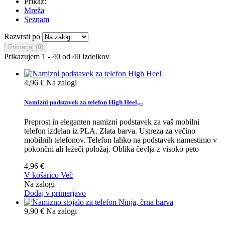
Prikaz:
Mreža
Seznam
Razvrsti po
Primerjaj (
0
)
Prikazujem 1 - 40 od 40 izdelkov
4,96 €
Na zalogi
Namizni podstavek za telefon High Heel,...
Preprost in eleganten namizni podstavek za vaš mobilni
telefon izdelan iz PLA. Zlata barva. Ustreza za večino
mobilnih telefonov. Telefon lahko na podstavek namestimo v
pokončni ali ležeči položaj. Oblika čevlja z visoko peto
4,96 €
V košarico
Več
Na zalogi
Dodaj v primerjavo
9,90 €
Na zalogi