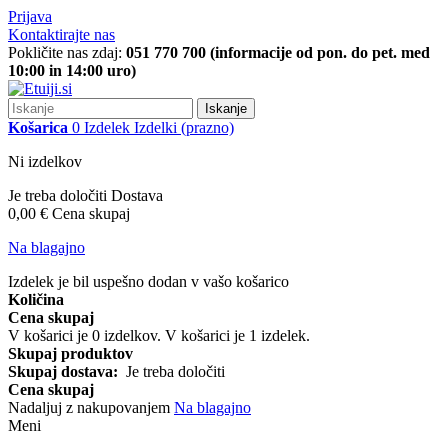
Prijava
Kontaktirajte nas
Pokličite nas zdaj:
051 770 700 (informacije od pon. do pet. med
10:00 in 14:00 uro)
Iskanje
Košarica
0
Izdelek
Izdelki
(prazno)
Ni izdelkov
Je treba določiti
Dostava
0,00 €
Cena skupaj
Na blagajno
Izdelek je bil uspešno dodan v vašo košarico
Količina
Cena skupaj
V košarici je
0
izdelkov.
V košarici je 1 izdelek.
Skupaj produktov
Skupaj dostava:
Je treba določiti
Cena skupaj
Nadaljuj z nakupovanjem
Na blagajno
Meni