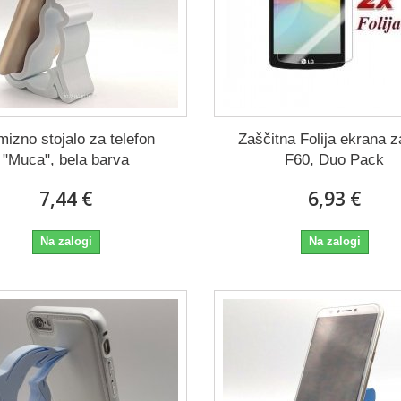
izno stojalo za telefon
Zaščitna Folija ekrana 
"Muca", bela barva
F60, Duo Pack
7,44 €
6,93 €
Na zalogi
Na zalogi