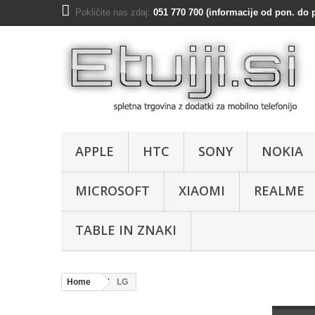
Pokličite nas zdaj:
051 770 700 (informacije od pon. do p
APPLE
HTC
SONY
NOKIA
MICROSOFT
XIAOMI
REALME
TABLE IN ZNAKI
Home
LG