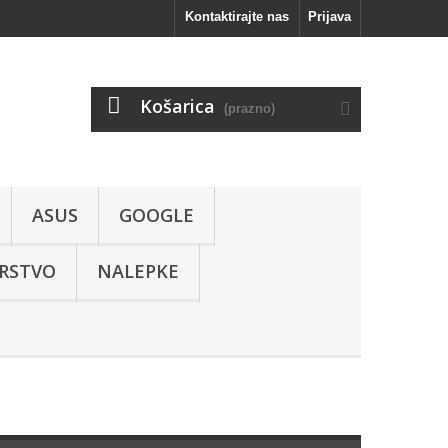
Kontaktirajte nas
Prijava
Košarica
(prazno)
ASUS
GOOGLE
RSTVO
NALEPKE