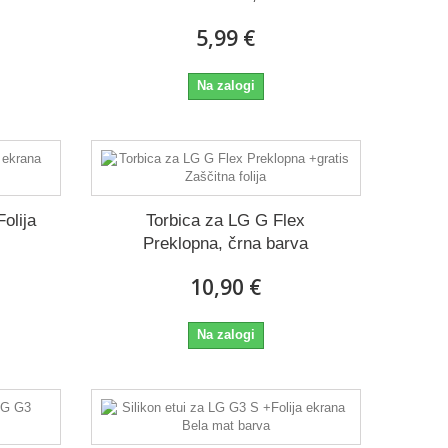
5,99 €
Na zalogi
olija
Torbica za LG G Flex
Preklopna, črna barva
10,90 €
Na zalogi