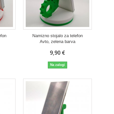
efon
Namizno stojalo za telefon
Avto, zelena barva
9,90 €
Na zalogi