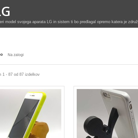
LG
eri model svojega aparata LG in sistem ti bo predlagal opremo katera je zdru
po
Na zalogi
 1 - 87 od 87 izdelkov