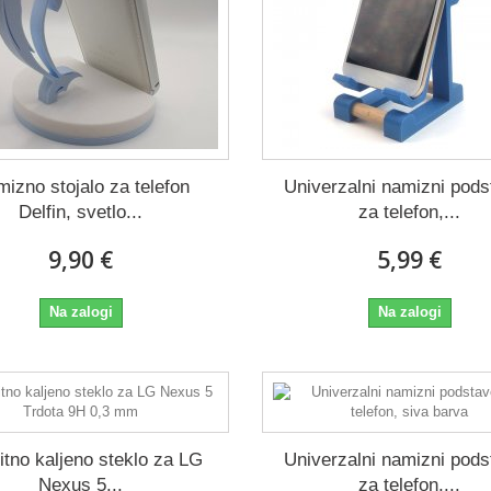
izno stojalo za telefon
Univerzalni namizni pod
Delfin, svetlo...
za telefon,...
9,90 €
5,99 €
Na zalogi
Na zalogi
itno kaljeno steklo za LG
Univerzalni namizni pod
Nexus 5...
za telefon,...