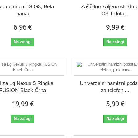
ikon etui za LG G3, Bela
Zaščitno kaljeno steklo 
barva
G3 Trdota...
6,96 €
9,99 €
Na zalogi
Na zalogi
i za Lg Nexus 5 Ringke
Univerzalni namizni pod
FUSION Black Črna
za telefon,...
19,99 €
5,99 €
Na zalogi
Na zalogi