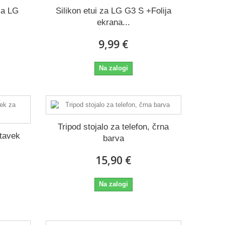
za LG
Silikon etui za LG G3 S +Folija
ekrana...
9,99 €
Na zalogi
Tripod stojalo za telefon, črna
stavek
barva
15,90 €
Na zalogi