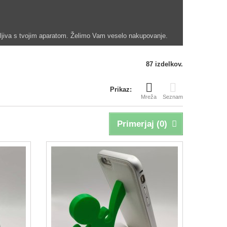
žljiva s tvojim aparatom. Želimo Vam veselo nakupovanje.
87 izdelkov.
Prikaz:
Mreža
Seznam
Primerjaj (
0
)