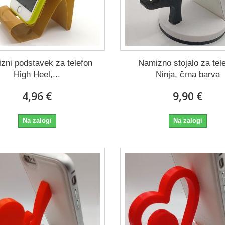
zni podstavek za telefon
Namizno stojalo za tel
High Heel,...
Ninja, črna barva
4,96 €
9,90 €
Na zalogi
Na zalogi