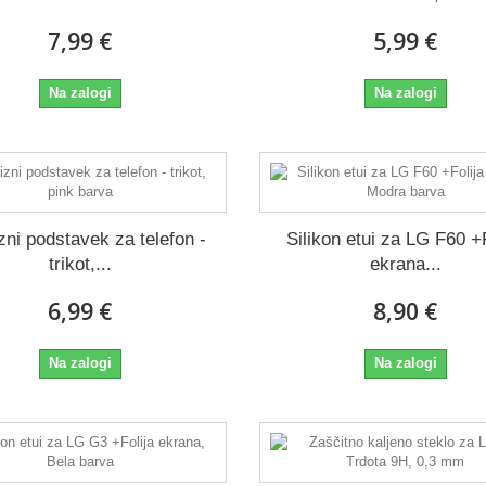
7,99 €
5,99 €
Na zalogi
Na zalogi
ni podstavek za telefon -
Silikon etui za LG F60 +F
trikot,...
ekrana...
6,99 €
8,90 €
Na zalogi
Na zalogi