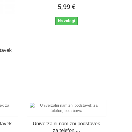
5,99 €
Na zalogi
stavek
stavek
Univerzalni namizni podstavek
za telefon,...