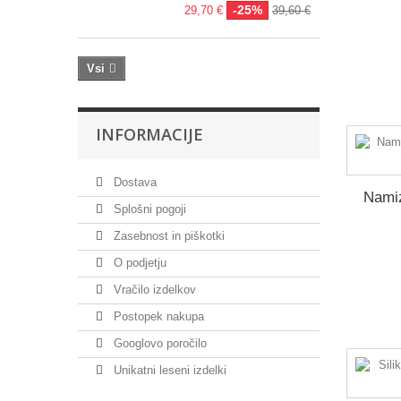
-25%
29,70 €
39,60 €
Vsi
INFORMACIJE
Dostava
Namiz
Splošni pogoji
Zasebnost in piškotki
O podjetju
Vračilo izdelkov
Postopek nakupa
Googlovo poročilo
Unikatni leseni izdelki