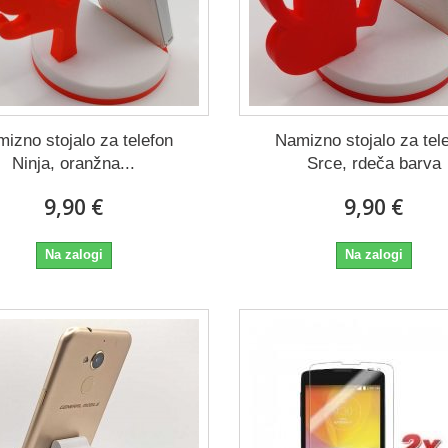
izno stojalo za telefon
Namizno stojalo za tel
Ninja, oranžna...
Srce, rdeča barva
9,90 €
9,90 €
Na zalogi
Na zalogi