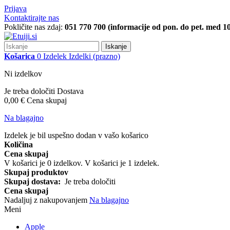
Prijava
Kontaktirajte nas
Pokličite nas zdaj:
051 770 700 (informacije od pon. do pet. med 10
Iskanje
Košarica
0
Izdelek
Izdelki
(prazno)
Ni izdelkov
Je treba določiti
Dostava
0,00 €
Cena skupaj
Na blagajno
Izdelek je bil uspešno dodan v vašo košarico
Količina
Cena skupaj
V košarici je
0
izdelkov.
V košarici je 1 izdelek.
Skupaj produktov
Skupaj dostava:
Je treba določiti
Cena skupaj
Nadaljuj z nakupovanjem
Na blagajno
Meni
Apple