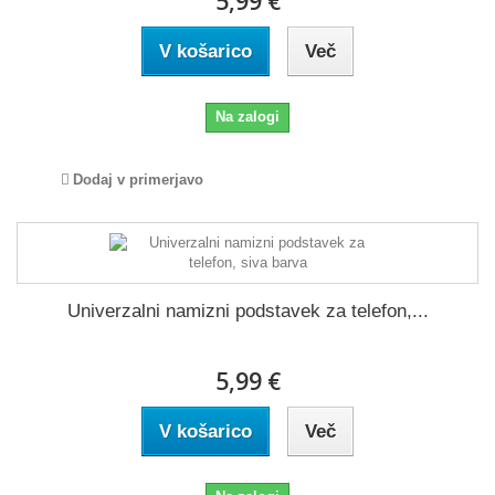
5,99 €
V košarico
Več
Na zalogi
Dodaj v primerjavo
Univerzalni namizni podstavek za telefon,...
5,99 €
V košarico
Več