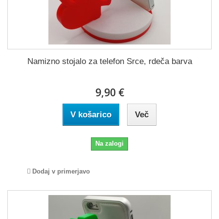
Namizno stojalo za telefon Srce, rdeča barva
9,90 €
V košarico
Več
Na zalogi
Dodaj v primerjavo