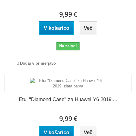
9,99 €
V košarico
Več
Na zalogi
Dodaj v primerjavo
Etui "Diamond Case" za Huawei Y6 2019,...
9,99 €
V košarico
Več