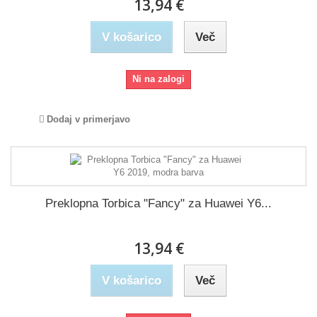
13,94 €
V košarico
Več
Ni na zalogi
Dodaj v primerjavo
Preklopna Torbica "Fancy" za Huawei Y6...
13,94 €
V košarico
Več