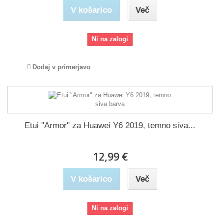
V košarico
Več
Ni na zalogi
Dodaj v primerjavo
Etui "Armor" za Huawei Y6 2019, temno siva...
12,99 €
V košarico
Več
Ni na zalogi