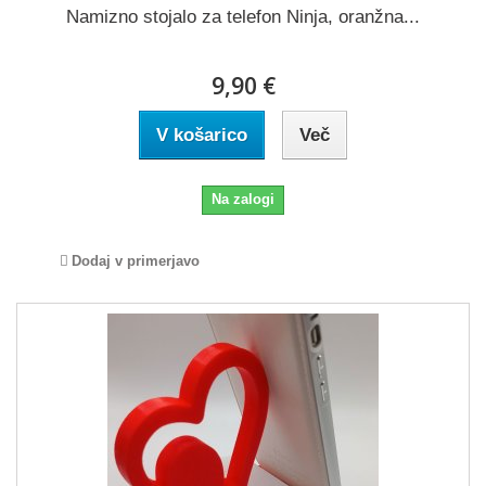
Namizno stojalo za telefon Ninja, oranžna...
9,90 €
V košarico
Več
Na zalogi
Dodaj v primerjavo