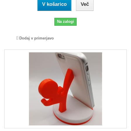
V košarico
Več
Na zalogi
Dodaj v primerjavo