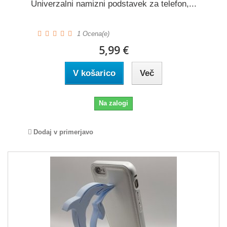
Univerzalni namizni podstavek za telefon,...
1
Ocena(e)
5,99 €
V košarico
Več
Na zalogi
Dodaj v primerjavo