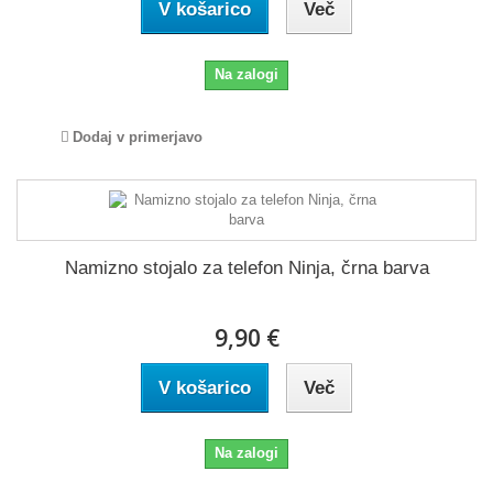
V košarico
Več
Na zalogi
Dodaj v primerjavo
Namizno stojalo za telefon Ninja, črna barva
9,90 €
V košarico
Več
Na zalogi