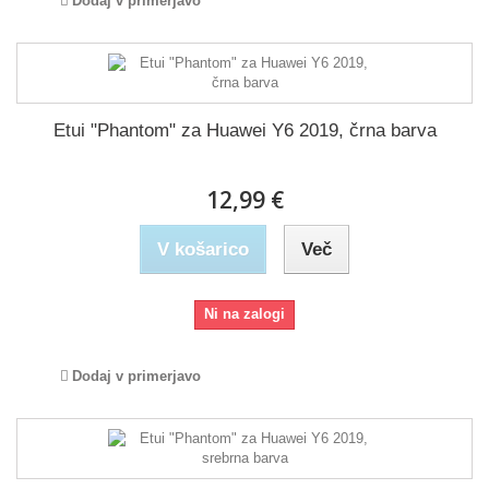
Dodaj v primerjavo
Etui "Phantom" za Huawei Y6 2019, črna barva
12,99 €
V košarico
Več
Ni na zalogi
Dodaj v primerjavo