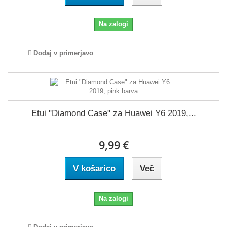
Na zalogi
Dodaj v primerjavo
Etui "Diamond Case" za Huawei Y6 2019,...
9,99 €
V košarico
Več
Na zalogi