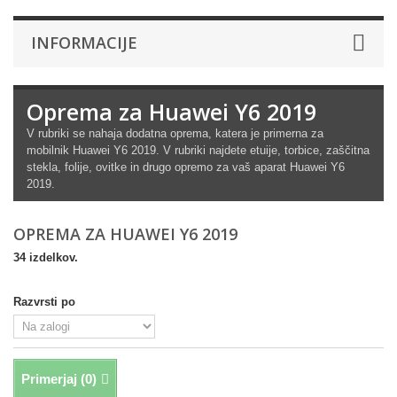
INFORMACIJE
Oprema za Huawei Y6 2019
V rubriki se nahaja dodatna oprema, katera je primerna za
mobilnik Huawei Y6 2019.
V rubriki najdete etuije, torbice, zaščitna
stekla, folije, ovitke in drugo opremo za vaš aparat Huawei Y6
2019.
OPREMA ZA HUAWEI Y6 2019
34 izdelkov.
Razvrsti po
Primerjaj (
0
)