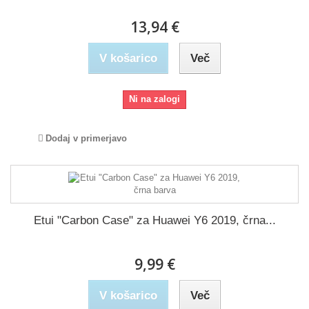
13,94 €
V košarico
Več
Ni na zalogi
Dodaj v primerjavo
Etui "Carbon Case" za Huawei Y6 2019, črna...
9,99 €
V košarico
Več