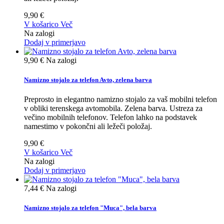
9,90 €
V košarico
Več
Na zalogi
Dodaj v primerjavo
9,90 €
Na zalogi
Namizno stojalo za telefon Avto, zelena barva
Preprosto in elegantno namizno stojalo za vaš mobilni telefon
v obliki terenskega avtomobila. Zelena barva. Ustreza za
večino mobilnih telefonov. Telefon lahko na podstavek
namestimo v pokončni ali ležeči položaj.
9,90 €
V košarico
Več
Na zalogi
Dodaj v primerjavo
7,44 €
Na zalogi
Namizno stojalo za telefon "Muca", bela barva