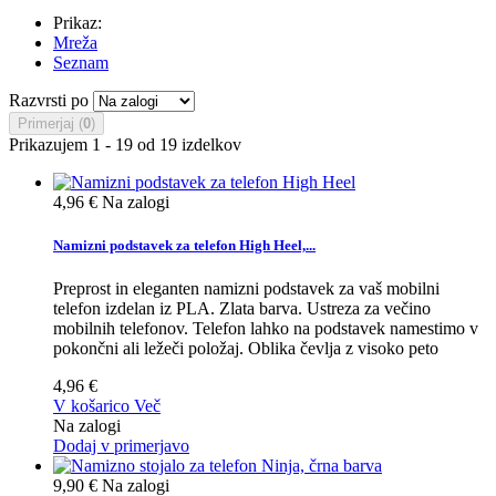
Prikaz:
Mreža
Seznam
Razvrsti po
Primerjaj (
0
)
Prikazujem 1 - 19 od 19 izdelkov
4,96 €
Na zalogi
Namizni podstavek za telefon High Heel,...
Preprost in eleganten namizni podstavek za vaš mobilni
telefon izdelan iz PLA. Zlata barva. Ustreza za večino
mobilnih telefonov. Telefon lahko na podstavek namestimo v
pokončni ali ležeči položaj. Oblika čevlja z visoko peto
4,96 €
V košarico
Več
Na zalogi
Dodaj v primerjavo
9,90 €
Na zalogi