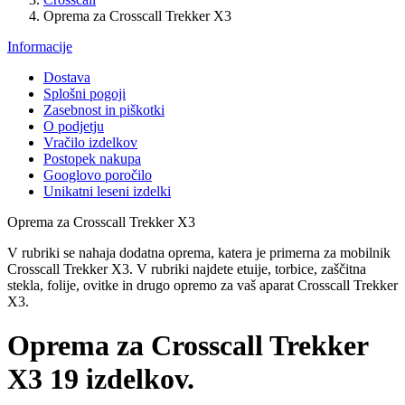
Oprema za Crosscall Trekker X3
Informacije
Dostava
Splošni pogoji
Zasebnost in piškotki
O podjetju
Vračilo izdelkov
Postopek nakupa
Googlovo poročilo
Unikatni leseni izdelki
Oprema za Crosscall Trekker X3
V rubriki se nahaja dodatna oprema, katera je primerna za mobilnik
Crosscall Trekker X3.
V rubriki najdete etuije, torbice, zaščitna
stekla, folije, ovitke in drugo opremo za vaš aparat Crosscall Trekker
X3.
Oprema za Crosscall Trekker
X3
19 izdelkov.