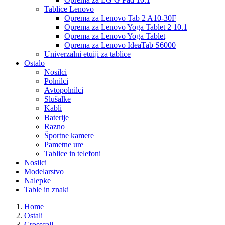
Tablice Lenovo
Oprema za Lenovo Tab 2 A10-30F
Oprema za Lenovo Yoga Tablet 2 10.1
Oprema za Lenovo Yoga Tablet
Oprema za Lenovo IdeaTab S6000
Univerzalni etuiji za tablice
Ostalo
Nosilci
Polnilci
Avtopolnilci
Slušalke
Kabli
Baterije
Razno
Športne kamere
Pametne ure
Tablice in telefoni
Nosilci
Modelarstvo
Nalepke
Table in znaki
Home
Ostali
Crosscall