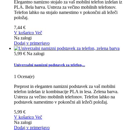
Elegantno namizno stojalo za vaš mobilni telefon izdelan iz
PLA. Bela barva. Ustreza za večino mobilnih telefonov.
Telefon lahko na stojalo namestimo v pokončni ali ležeči
položaj.
7,44 €
V košarico
Več
Na zalogi
Dodaj v primerjavo
5,99 €
Na zalogi
Univerzalni namizni podstavek za telefon,...
1
Ocena(e)
Preprost in eleganten namizni podstavek za vaš mobilni
telefon izdelan iz kombinacije PLA in lesa. Zelena barva.
Ustreza za večino mobilnih telefonov. Telefon lahko na
podstavek namestimo v pokončni ali ležeči položaj.
5,99 €
V košarico
Več
Na zalogi
Dodaj v primerjavo