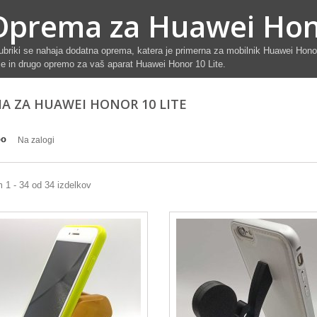
Oprema za Huawei Hono
ubriki se nahaja dodatna oprema, katera je primerna za mobilnik Huawei Honor
ije in drugo opremo za vaš aparat Huawei Honor 10 Lite.
A ZA HUAWEI HONOR 10 LITE
po
Na zalogi
 1 - 34 od 34 izdelkov