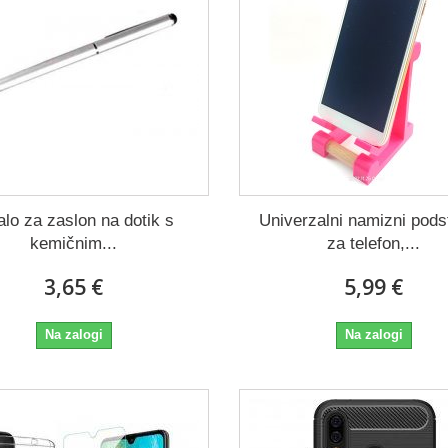
alo za zaslon na dotik s
Univerzalni namizni pod
kemičnim...
za telefon,...
3,65 €
5,99 €
Na zalogi
Na zalogi