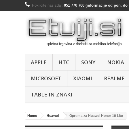
Pokličite nas zdaj:
051 770 700 (informacije od pon. do 
APPLE
HTC
SONY
NOKIA
MICROSOFT
XIAOMI
REALME
TABLE IN ZNAKI
Home
Huawei
Oprema za Huawei Honor 10 Lite