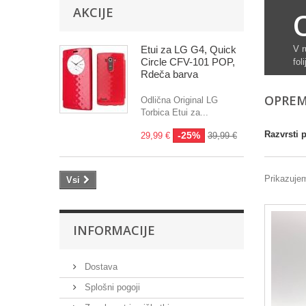
AKCIJE
Etui za LG G4, Quick
V r
Circle CFV-101 POP,
fol
Rdeča barva
OPREM
Odlična Original LG
Torbica Etui za...
Razvrsti 
-25%
29,99 €
39,99 €
Prikazujem
Vsi
INFORMACIJE
Dostava
Splošni pogoji