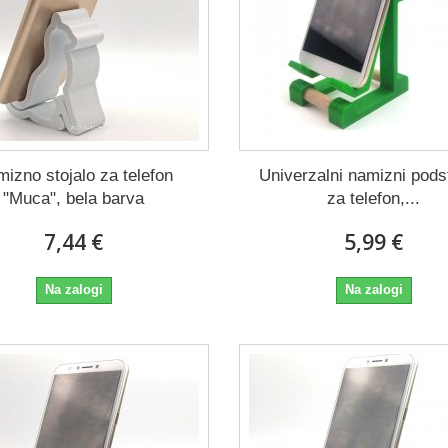
izno stojalo za telefon
Univerzalni namizni pod
"Muca", bela barva
za telefon,...
7,44 €
5,99 €
Na zalogi
Na zalogi