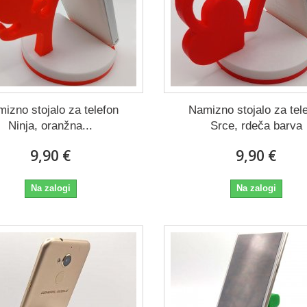
izno stojalo za telefon
Namizno stojalo za tel
Ninja, oranžna...
Srce, rdeča barva
9,90 €
9,90 €
Na zalogi
Na zalogi