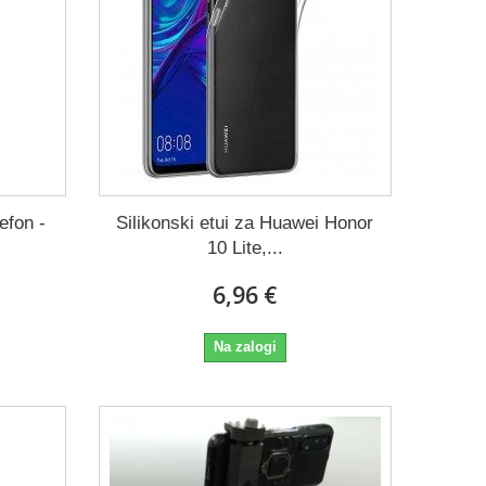
efon -
Silikonski etui za Huawei Honor
10 Lite,...
6,96 €
Na zalogi