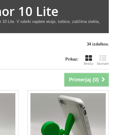
r 10 Lite
 10 Lite
. V rubriki najdete etuije, torbice, zaščitna stekla,
34 izdelkov.
Prikaz:
Mreža
Seznam
Primerjaj (
0
)