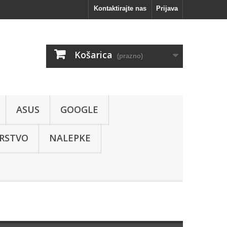
Kontaktirajte nas
Prijava
Košarica
(prazno)
ASUS
GOOGLE
RSTVO
NALEPKE