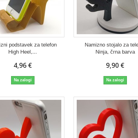
zni podstavek za telefon
Namizno stojalo za tel
High Heel,...
Ninja, črna barva
4,96 €
9,90 €
Na zalogi
Na zalogi