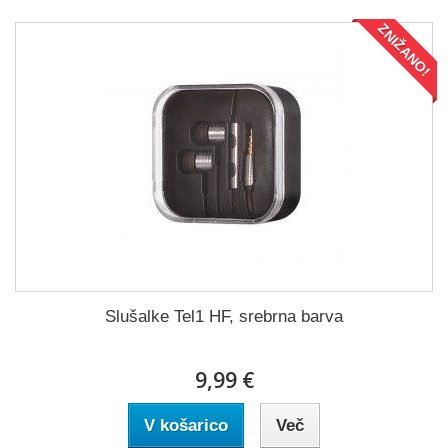
ZNIŽANO!
Slušalke Tel1 HF, srebrna barva
9,99 €
V košarico
Več