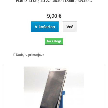
Namizno stojalo za telefon Delfin, svetlo...
9,90 €
V košarico
Več
Na zalogi
Dodaj v primerjavo