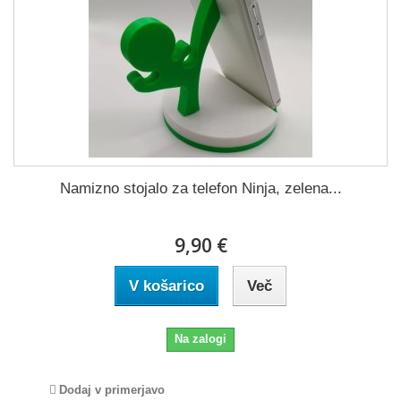
Namizno stojalo za telefon Ninja, zelena...
9,90 €
V košarico
Več
Na zalogi
Dodaj v primerjavo