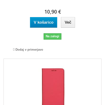
10,90 €
V košarico
Več
Na zalogi
Dodaj v primerjavo