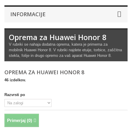
INFORMACIJE
Oprema za Huawei Honor 8
V rubriki se nahaja dodatna oprema, katera je primerna za
mobilnik Huawei Honor 8
. V rubriki najdete etuije, torbice, zaščitna
stekla, folije in drugo opremo za vaš aparat Huawei Honor 8.
OPREMA ZA HUAWEI HONOR 8
46 izdelkov.
Razvrsti po
Primerjaj (
0
)