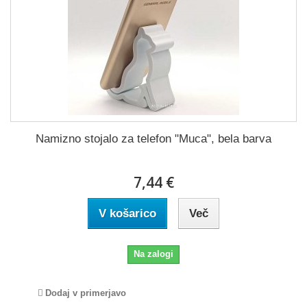
Namizno stojalo za telefon "Muca", bela barva
7,44 €
V košarico
Več
Na zalogi
Dodaj v primerjavo