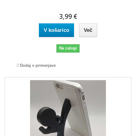
3,99 €
V košarico
Več
Na zalogi
Dodaj v primerjavo