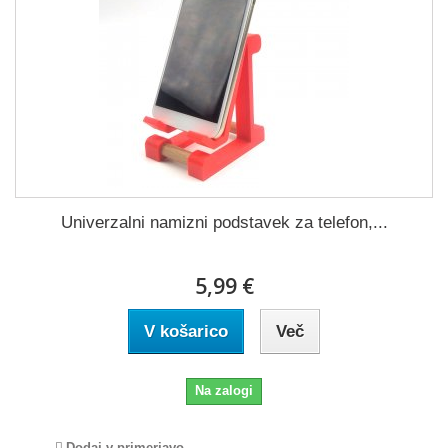
Univerzalni namizni podstavek za telefon,...
5,99 €
V košarico
Več
Na zalogi
Dodaj v primerjavo