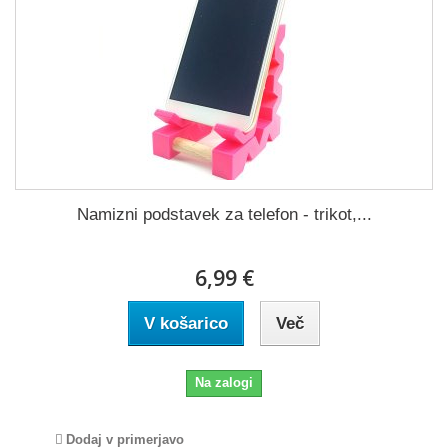
Namizni podstavek za telefon - trikot,...
6,99 €
V košarico
Več
Na zalogi
Dodaj v primerjavo