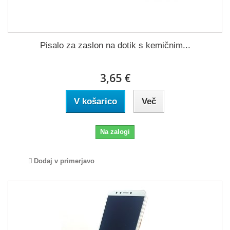
Pisalo za zaslon na dotik s kemičnim...
3,65 €
V košarico
Več
Na zalogi
Dodaj v primerjavo