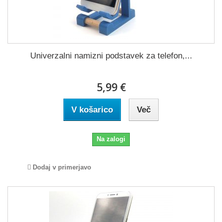
Univerzalni namizni podstavek za telefon,...
5,99 €
V košarico
Več
Na zalogi
Dodaj v primerjavo