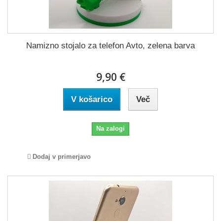
Namizno stojalo za telefon Avto, zelena barva
9,90 €
V košarico
Več
Na zalogi
Dodaj v primerjavo