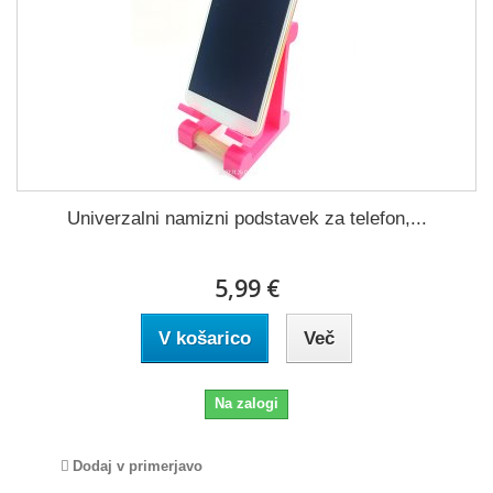
Univerzalni namizni podstavek za telefon,...
5,99 €
V košarico
Več
Na zalogi
Dodaj v primerjavo