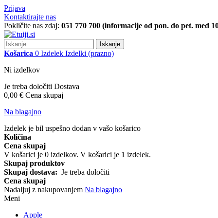
Prijava
Kontaktirajte nas
Pokličite nas zdaj:
051 770 700 (informacije od pon. do pet. med 10
Iskanje
Košarica
0
Izdelek
Izdelki
(prazno)
Ni izdelkov
Je treba določiti
Dostava
0,00 €
Cena skupaj
Na blagajno
Izdelek je bil uspešno dodan v vašo košarico
Količina
Cena skupaj
V košarici je
0
izdelkov.
V košarici je 1 izdelek.
Skupaj produktov
Skupaj dostava:
Je treba določiti
Cena skupaj
Nadaljuj z nakupovanjem
Na blagajno
Meni
Apple