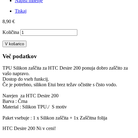
Napiši mnenje
Tiskaj
8,90 €
Količina
V košarico
Več podatkov
TPU Silikon zaščita za HTC Desire 200 ponuja dobro zaščito za
vašo napravo.
Dostop do vseh funkcij.
Če je potrebno, silikon Etui brez težav očistite s čisto vodo.
Narejen za HTC Desire 200
Barva : Črna
Material : Silikon TPU./ S motiv
Paket vsebuje : 1 x Silikon zaščita + 1x Zaščitna folija
HTC Desire 200 Ni v ceni!