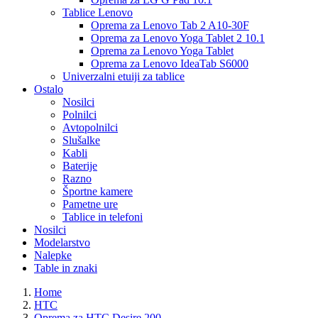
Tablice Lenovo
Oprema za Lenovo Tab 2 A10-30F
Oprema za Lenovo Yoga Tablet 2 10.1
Oprema za Lenovo Yoga Tablet
Oprema za Lenovo IdeaTab S6000
Univerzalni etuiji za tablice
Ostalo
Nosilci
Polnilci
Avtopolnilci
Slušalke
Kabli
Baterije
Razno
Športne kamere
Pametne ure
Tablice in telefoni
Nosilci
Modelarstvo
Nalepke
Table in znaki
Home
HTC
Oprema za HTC Desire 200