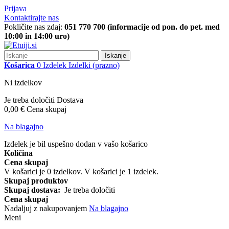
Prijava
Kontaktirajte nas
Pokličite nas zdaj:
051 770 700 (informacije od pon. do pet. med
10:00 in 14:00 uro)
Iskanje
Košarica
0
Izdelek
Izdelki
(prazno)
Ni izdelkov
Je treba določiti
Dostava
0,00 €
Cena skupaj
Na blagajno
Izdelek je bil uspešno dodan v vašo košarico
Količina
Cena skupaj
V košarici je
0
izdelkov.
V košarici je 1 izdelek.
Skupaj produktov
Skupaj dostava:
Je treba določiti
Cena skupaj
Nadaljuj z nakupovanjem
Na blagajno
Meni