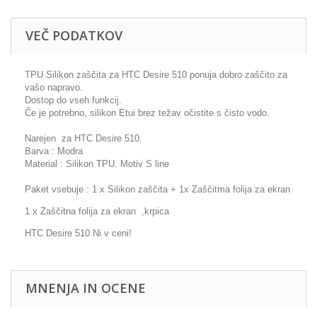
VEČ PODATKOV
TPU Silikon zaščita za HTC Desire 510 ponuja dobro zaščito za
vašo napravo.
Dostop do vseh funkcij.
Če je potrebno, silikon Etui brez težav očistite s čisto vodo.
Narejen za HTC Desire 510.
Barva : Modra
Material : Silikon TPU. Motiv S line
Paket vsebuje : 1 x Silikon zaščita + 1x Zaščitma folija za ekran
1 x Zaščitna folija za ekran ,krpica
HTC Desire 510 Ni v ceni!
MNENJA IN OCENE