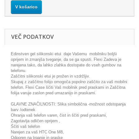
V košarico
VEČ PODATKOV
Edinstven gel silikonski etui daje Vašemu mobilniku boljši
oprijem in zmanjša tveganje, da se ga spusti. Flexi Zadeva je
narejena tako, da lahko zlahka dostopate do vseh gumbov na
telefonu.
Zaščitni silikonski etui je prožen in vzdržljiv.
Skupaj z zaščitno folijo omogoča popolno zaščito za vaš mobilni
telefon. Flexi Case ščiti Vaš mobilnik pred praskami in Zaščitna
folija varuje zaslon pred umazanijo in praskami.
GLAVNE ZNAČILNOSTI: Slika simbolična -možnost odstopanja
barv /odtenek
Ohranja vaš telefon varen, čist in ščiti pred praskami,
Zagotavlja odličen oprijem ,
Ščiti vaš telefon
Narejen za vaš HTC One M8,
Odporen na trganje in praske