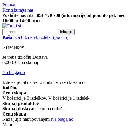
Prijava
Kontaktirajte nas
Pokličite nas zdaj:
051 770 700 (informacije od pon. do pet. med
10:00 in 14:00 uro)
Iskanje
Košarica
0
Izdelek
Izdelki
(prazno)
Ni izdelkov
Je treba določiti
Dostava
0,00 €
Cena skupaj
Na blagajno
Izdelek je bil uspešno dodan v vašo košarico
Količina
Cena skupaj
V košarici je
0
izdelkov.
V košarici je 1 izdelek.
Skupaj produktov
Skupaj dostava:
Je treba določiti
Cena skupaj
Nadaljuj z nakupovanjem
Na blagajno
Meni