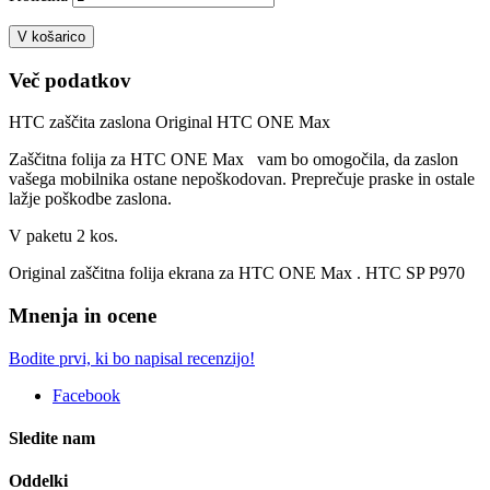
V košarico
Več podatkov
HTC zaščita zaslona Original HTC ONE Max
Zaščitna folija za HTC ONE Max vam bo omogočila, da zaslon
vašega mobilnika ostane nepoškodovan. Preprečuje praske in ostale
lažje poškodbe zaslona.
V paketu 2 kos.
Original zaščitna folija ekrana za HTC ONE Max . HTC SP P970
Mnenja in ocene
Bodite prvi, ki bo napisal recenzijo!
Facebook
Sledite nam
Oddelki