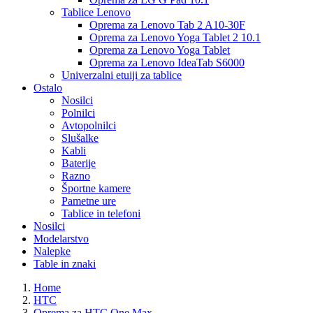
Tablice Lenovo
Oprema za Lenovo Tab 2 A10-30F
Oprema za Lenovo Yoga Tablet 2 10.1
Oprema za Lenovo Yoga Tablet
Oprema za Lenovo IdeaTab S6000
Univerzalni etuiji za tablice
Ostalo
Nosilci
Polnilci
Avtopolnilci
Slušalke
Kabli
Baterije
Razno
Športne kamere
Pametne ure
Tablice in telefoni
Nosilci
Modelarstvo
Nalepke
Table in znaki
Home
HTC
Oprema za HTC One Max