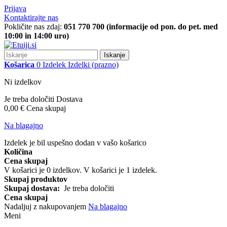
Prijava
Kontaktirajte nas
Pokličite nas zdaj:
051 770 700 (informacije od pon. do pet. med
10:00 in 14:00 uro)
Iskanje
Košarica
0
Izdelek
Izdelki
(prazno)
Ni izdelkov
Je treba določiti
Dostava
0,00 €
Cena skupaj
Na blagajno
Izdelek je bil uspešno dodan v vašo košarico
Količina
Cena skupaj
V košarici je
0
izdelkov.
V košarici je 1 izdelek.
Skupaj produktov
Skupaj dostava:
Je treba določiti
Cena skupaj
Nadaljuj z nakupovanjem
Na blagajno
Meni