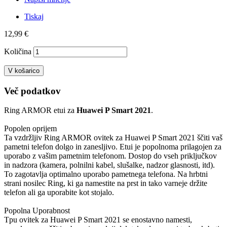
Tiskaj
12,99 €
Količina
V košarico
Več podatkov
Ring ARMOR etui za
Huawei P Smart 2021
.
Popolen oprijem
Ta vzdržljiv Ring ARMOR ovitek za Huawei P Smart 2021 ščiti vaš
pametni telefon dolgo in zanesljivo. Etui je popolnoma prilagojen za
uporabo z vašim pametnim telefonom. Dostop do vseh priključkov
in nadzora (kamera, polnilni kabel, slušalke, nadzor glasnosti, itd).
To zagotavlja optimalno uporabo pametnega telefona. Na hrbtni
strani nosilec Ring, ki ga namestite na prst in tako varneje držite
telefon ali ga uporabite kot stojalo.
Popolna Uporabnost
Tpu ovitek za Huawei P Smart 2021 se enostavno namesti,