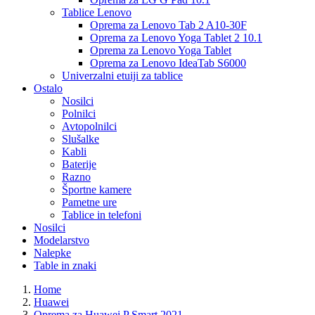
Tablice Lenovo
Oprema za Lenovo Tab 2 A10-30F
Oprema za Lenovo Yoga Tablet 2 10.1
Oprema za Lenovo Yoga Tablet
Oprema za Lenovo IdeaTab S6000
Univerzalni etuiji za tablice
Ostalo
Nosilci
Polnilci
Avtopolnilci
Slušalke
Kabli
Baterije
Razno
Športne kamere
Pametne ure
Tablice in telefoni
Nosilci
Modelarstvo
Nalepke
Table in znaki
Home
Huawei
Oprema za Huawei P Smart 2021