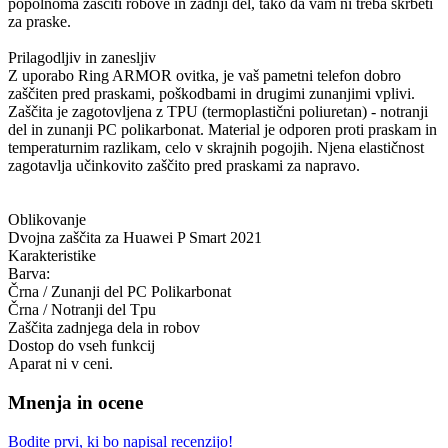
popolnoma zaščiti robove in zadnji del, tako da vam ni treba skrbeti
za praske.
Prilagodljiv in zanesljiv
Z uporabo Ring ARMOR ovitka, je vaš pametni telefon dobro
zaščiten pred praskami, poškodbami in drugimi zunanjimi vplivi.
Zaščita je zagotovljena z TPU (termoplastični poliuretan) - notranji
del in zunanji PC polikarbonat. Material je odporen proti praskam in
temperaturnim razlikam, celo v skrajnih pogojih. Njena elastičnost
zagotavlja učinkovito zaščito pred praskami za napravo.
Oblikovanje
Dvojna zaščita za Huawei P Smart 2021
Karakteristike
Barva:
Črna / Zunanji del PC Polikarbonat
Črna / Notranji del Tpu
Zaščita zadnjega dela in robov
Dostop do vseh funkcij
Aparat ni v ceni.
Mnenja in ocene
Bodite prvi, ki bo napisal recenzijo!