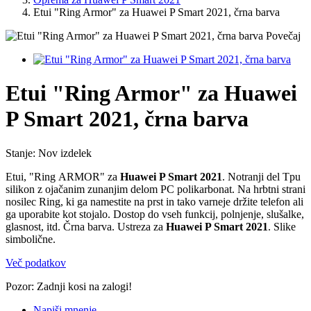
Etui "Ring Armor" za Huawei P Smart 2021, črna barva
Povečaj
Etui "Ring Armor" za Huawei
P Smart 2021, črna barva
Stanje:
Nov izdelek
Etui, "Ring
ARMOR"
za
Huawei P Smart 2021
.
Notranji del Tpu
silikon z ojačanim zunanjim delom PC polikarbonat. Na hrbtni strani
nosilec Ring, ki ga namestite na prst in tako varneje držite telefon ali
ga uporabite kot stojalo. Dostop do vseh funkcij, polnjenje, slušalke,
glasnost, itd. Črna barva. Ustreza za
Huawei P Smart 2021
. Slike
simbolične.
Več podatkov
Pozor: Zadnji kosi na zalogi!
Napiši mnenje