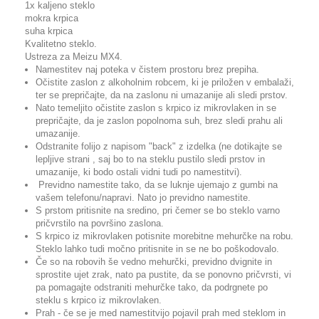
1x kaljeno steklo
mokra krpica
suha krpica
Kvalitetno steklo.
Ustreza za Meizu MX4.
Namestitev naj poteka v čistem prostoru brez prepiha.
Očistite zaslon z alkoholnim robcem, ki je priložen v embalaži,
ter se prepričajte, da na zaslonu ni umazanije ali sledi prstov.
Nato temeljito očistite zaslon s krpico iz mikrovlaken in se
prepričajte, da je zaslon popolnoma suh, brez sledi prahu ali
umazanije.
Odstranite folijo z napisom "back" z izdelka (ne dotikajte se
lepljive strani , saj bo to na steklu pustilo sledi prstov in
umazanije, ki bodo ostali vidni tudi po namestitvi).
Previdno namestite tako, da se luknje ujemajo z gumbi na
vašem telefonu/napravi. Nato jo previdno namestite.
S prstom pritisnite na sredino, pri čemer se bo steklo varno
pričvrstilo na površino zaslona.
S krpico iz mikrovlaken potisnite morebitne mehurčke na robu.
Steklo lahko tudi močno pritisnite in se ne bo poškodovalo.
Če so na robovih še vedno mehurčki, previdno dvignite in
sprostite ujet zrak, nato pa pustite, da se ponovno pričvrsti, vi
pa pomagajte odstraniti mehurčke tako, da podrgnete po
steklu s krpico iz mikrovlaken.
Prah - če se je med namestitvijo pojavil prah med steklom in