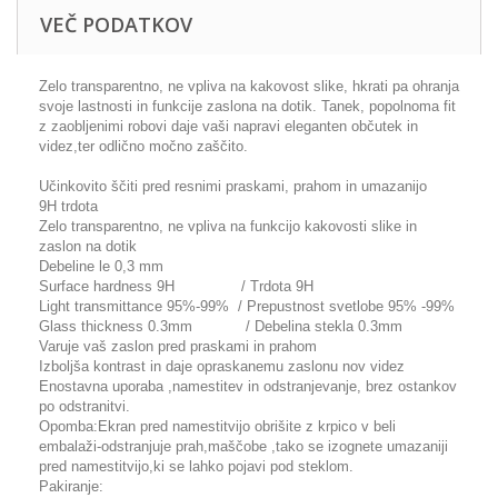
VEČ PODATKOV
Zelo transparentno, ne vpliva na kakovost slike, hkrati pa ohranja
svoje lastnosti in funkcije zaslona na dotik. Tanek, popolnoma fit
z zaobljenimi robovi daje vaši napravi eleganten občutek in
videz,ter odlično močno zaščito.
Učinkovito ščiti pred resnimi praskami, prahom in umazanijo
9H trdota
Zelo transparentno, ne vpliva na funkcijo kakovosti slike in
zaslon na dotik
Debeline le 0,3 mm
Surface hardness 9H / Trdota 9H
Light transmittance 95%-99% / Prepustnost svetlobe 95% -99%
Glass thickness 0.3mm / Debelina stekla 0.3mm
Varuje vaš zaslon pred praskami in prahom
Izboljša kontrast in daje opraskanemu zaslonu nov videz
Enostavna uporaba ,namestitev in odstranjevanje, brez ostankov
po odstranitvi.
Opomba:Ekran pred namestitvijo obrišite z krpico v beli
embalaži-odstranjuje prah,maščobe ,tako se izognete umazaniji
pred namestitvijo,ki se lahko pojavi pod steklom.
Pakiranje: