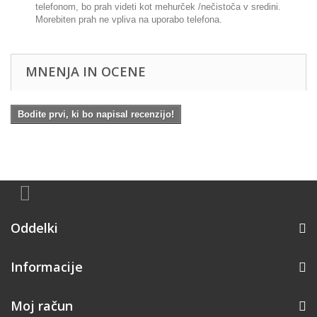
telefonom, bo prah videti kot mehurček /nečistoča v sredini.
Morebiten prah ne vpliva na uporabo telefona.
MNENJA IN OCENE
Bodite prvi, ki bo napisal recenzijo!
Oddelki
Informacije
Moj račun