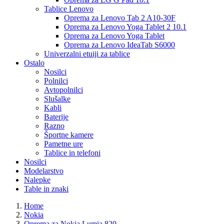
Tablice Lenovo
Oprema za Lenovo Tab 2 A10-30F
Oprema za Lenovo Yoga Tablet 2 10.1
Oprema za Lenovo Yoga Tablet
Oprema za Lenovo IdeaTab S6000
Univerzalni etuiji za tablice
Ostalo
Nosilci
Polnilci
Avtopolnilci
Slušalke
Kabli
Baterije
Razno
Športne kamere
Pametne ure
Tablice in telefoni
Nosilci
Modelarstvo
Nalepke
Table in znaki
Home
Nokia
Oprema za Nokia Lumia 820