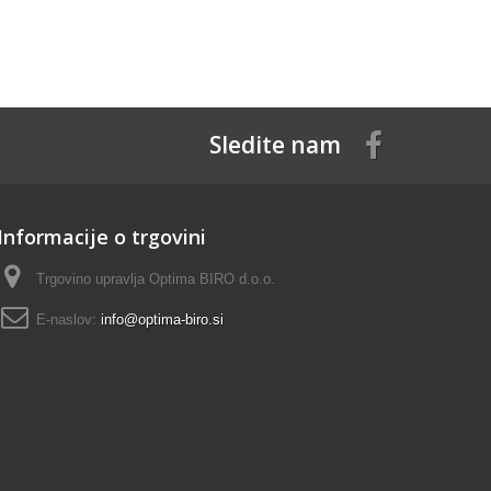
Sledite nam
Informacije o trgovini
Trgovino upravlja Optima BIRO d.o.o.
E-naslov:
info@optima-biro.si