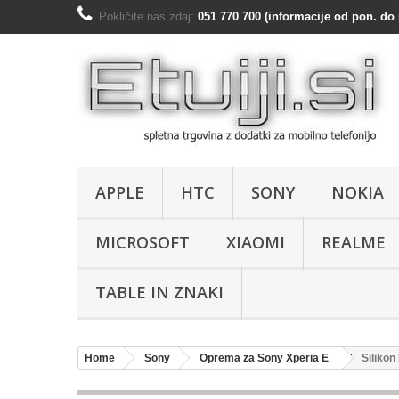
Pokličite nas zdaj:
051 770 700 (informacije od pon. do 
APPLE
HTC
SONY
NOKIA
MICROSOFT
XIAOMI
REALME
TABLE IN ZNAKI
Home
Sony
Oprema za Sony Xperia E
Silikon