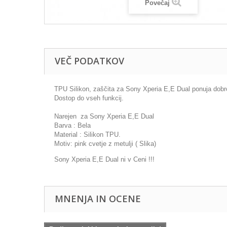
Povečaj
VEČ PODATKOV
TPU Silikon, zaščita za Sony Xperia E,E Dual ponuja dobr
Dostop do vseh funkcij.
Narejen za Sony Xperia E,E Dual
Barva : Bela
Material : Silikon TPU.
Motiv: pink cvetje z metulji ( Slika)
Sony Xperia E,E Dual ni v Ceni !!!
MNENJA IN OCENE