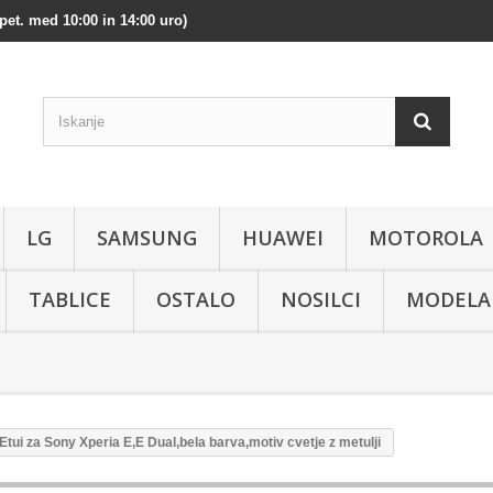
pet. med 10:00 in 14:00 uro)
LG
SAMSUNG
HUAWEI
MOTOROLA
TABLICE
OSTALO
NOSILCI
MODELA
 Etui za Sony Xperia E,E Dual,bela barva,motiv cvetje z metulji