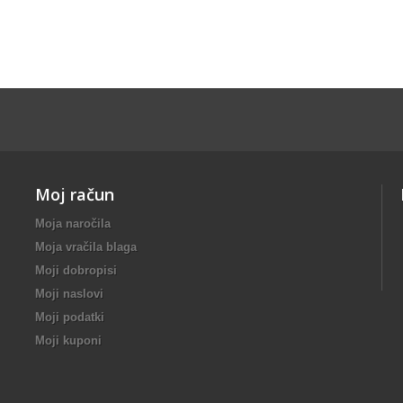
Moj račun
Moja naročila
Moja vračila blaga
Moji dobropisi
Moji naslovi
Moji podatki
Moji kuponi