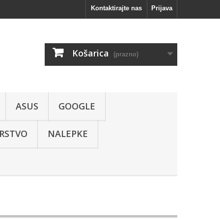
Kontaktirajte nas
Prijava
Košarica
(prazno)
ASUS
GOOGLE
RSTVO
NALEPKE