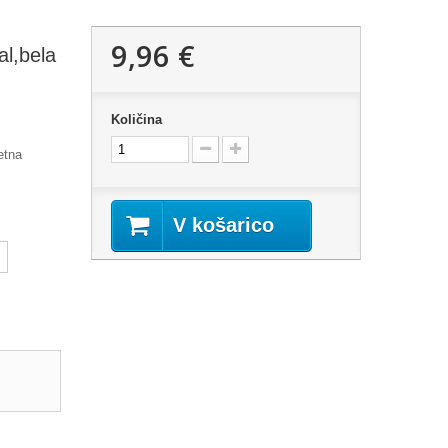
9,96 €
al,bela
Količina
etna
V košarico