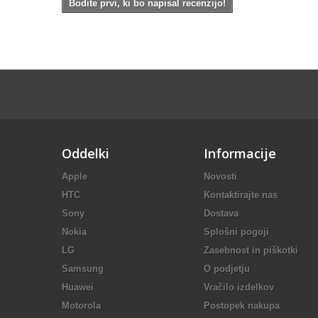
Bodite prvi, ki bo napisal recenzijo!
Oddelki
Informacije
Apple
Novosti
HTC
Kontaktirajte nas
Sony
Dostava
Nokia
Splošni pogoji
LG
Zasebnost in piškotki
Samsung
O podjetju
Huawei
Vračilo izdelkov
Motorola
Postopek nakupa