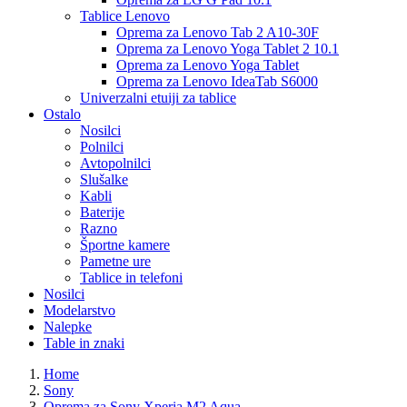
Tablice Lenovo
Oprema za Lenovo Tab 2 A10-30F
Oprema za Lenovo Yoga Tablet 2 10.1
Oprema za Lenovo Yoga Tablet
Oprema za Lenovo IdeaTab S6000
Univerzalni etuiji za tablice
Ostalo
Nosilci
Polnilci
Avtopolnilci
Slušalke
Kabli
Baterije
Razno
Športne kamere
Pametne ure
Tablice in telefoni
Nosilci
Modelarstvo
Nalepke
Table in znaki
Home
Sony
Oprema za Sony Xperia M2 Aqua