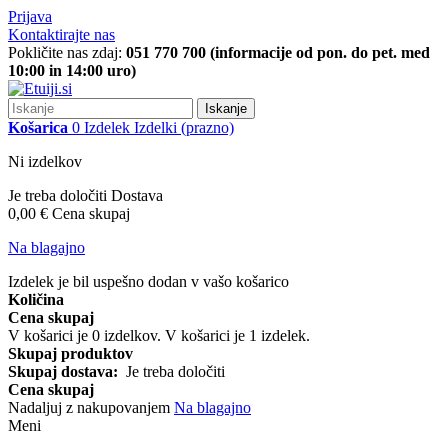
Prijava
Kontaktirajte nas
Pokličite nas zdaj:
051 770 700 (informacije od pon. do pet. med
10:00 in 14:00 uro)
Iskanje
Košarica
0
Izdelek
Izdelki
(prazno)
Ni izdelkov
Je treba določiti
Dostava
0,00 €
Cena skupaj
Na blagajno
Izdelek je bil uspešno dodan v vašo košarico
Količina
Cena skupaj
V košarici je
0
izdelkov.
V košarici je 1 izdelek.
Skupaj produktov
Skupaj dostava:
Je treba določiti
Cena skupaj
Nadaljuj z nakupovanjem
Na blagajno
Meni