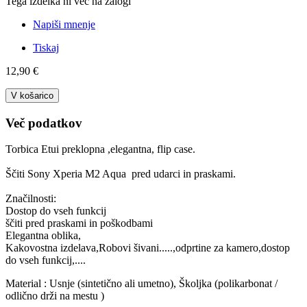
Tega izdelka ni več na zalogi
Napiši mnenje
Tiskaj
12,90 €
V košarico
Več podatkov
Torbica Etui preklopna ,elegantna, flip case.
Ščiti Sony Xperia M2 Aqua pred udarci in praskami.
Značilnosti:
Dostop do vseh funkcij
ščiti pred praskami in poškodbami
Elegantna oblika,
Kakovostna izdelava,Robovi šivani.....,odprtine za kamero,dostop
do vseh funkcij,....
Material : Usnje (sintetično ali umetno), Školjka (polikarbonat /
odlično drži na mestu )