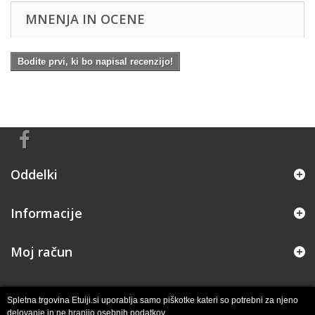
MNENJA IN OCENE
Bodite prvi, ki bo napisal recenzijo!
Oddelki
Informacije
Moj račun
Spletna trgovina Etuiji.si uporablja samo piškotke kateri so potrebni za njeno
delovanje in ne hranijo osebnih podatkov.