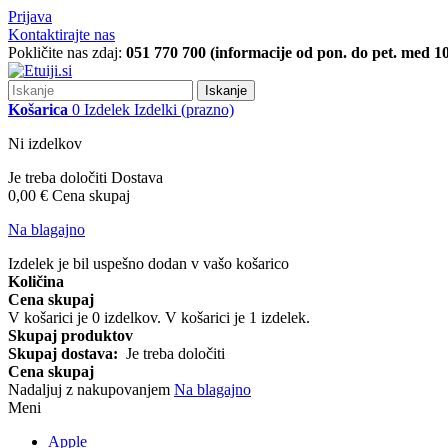
Prijava
Kontaktirajte nas
Pokličite nas zdaj:
051 770 700 (informacije od pon. do pet. med 10
Iskanje
Košarica
0
Izdelek
Izdelki
(prazno)
Ni izdelkov
Je treba določiti
Dostava
0,00 €
Cena skupaj
Na blagajno
Izdelek je bil uspešno dodan v vašo košarico
Količina
Cena skupaj
V košarici je
0
izdelkov.
V košarici je 1 izdelek.
Skupaj produktov
Skupaj dostava:
Je treba določiti
Cena skupaj
Nadaljuj z nakupovanjem
Na blagajno
Meni
Apple