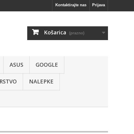
Kontaktirajte nas
Prijava
Košarica
(prazno)
ASUS
GOOGLE
RSTVO
NALEPKE