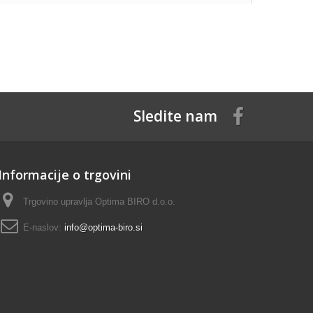
Sledite nam
Informacije o trgovini
Trgovino upravlja Optima BIRO d.o.o.
E-naslov:
info@optima-biro.si