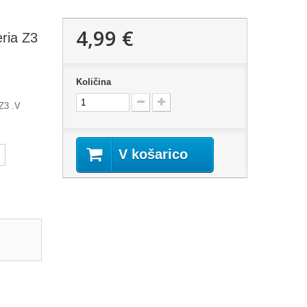
4,99 €
eria Z3
Količina
 Z3 .V
V košarico