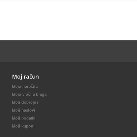
Moj račun
Moja naročila
Moja vračila blaga
Moji dobropisi
Moji naslovi
Moji podatki
Moji kuponi