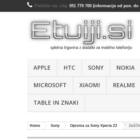
Pokličite nas zdaj:
051 770 700 (informacije od pon. do 
APPLE
HTC
SONY
NOKIA
MICROSOFT
XIAOMI
REALME
TABLE IN ZNAKI
Home
Sony
Oprema za Sony Xperia Z3
Zaščit