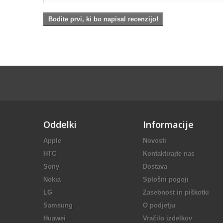
Bodite prvi, ki bo napisal recenzijo!
Oddelki
Informacije
Apple
Novosti
HTC
Kontaktirajte nas
Sony
Dostava
Nokia
Splošni pogoji
LG
Zasebnost in piškotki
Samsung
O podjetju
Huawei
Vračilo izdelkov