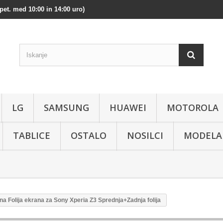
pet. med 10:00 in 14:00 uro)
LG
SAMSUNG
HUAWEI
MOTOROLA
TABLICE
OSTALO
NOSILCI
MODELA
na Folija ekrana za Sony Xperia Z3 Sprednja+Zadnja folija