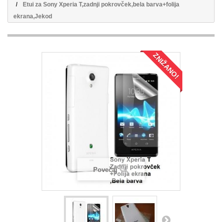
Etui za Sony Xperia T,zadnji pokrovček,bela barva+folija
ekrana,Jekod
ZNIŽANO!
Povečaj