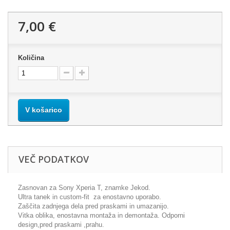
7,00 €
Količina
V košarico
VEČ PODATKOV
Zasnovan za Sony Xperia T, znamke Jekod.
Ultra tanek in custom-fit za enostavno uporabo.
Zaščita zadnjega dela pred praskami in umazanijo.
Vitka oblika, enostavna montaža in demontaža. Odporni
design,pred praskami ,prahu.