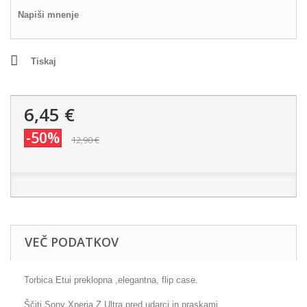
Napiši mnenje
Tiskaj
6,45 €
-50%
12,90 €
VEČ PODATKOV
Torbica Etui preklopna ,elegantna, flip case.
Ščiti Sony Xperia Z Ultra pred udarci in praskami.