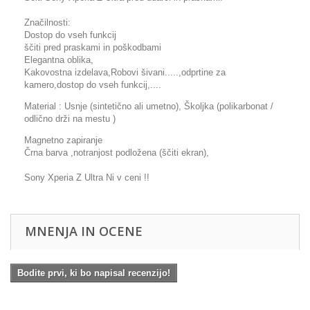
Značilnosti:
Dostop do vseh funkcij
ščiti pred praskami in poškodbami
Elegantna oblika,
Kakovostna izdelava,Robovi šivani.....,odprtine za
kamero,dostop do vseh funkcij,....
Material : Usnje (sintetično ali umetno), Školjka (polikarbonat /
odlično drži na mestu )
Magnetno zapiranje
Črna barva ,notranjost podložena (ščiti ekran),
Sony Xperia Z Ultra Ni v ceni !!
MNENJA IN OCENE
Bodite prvi, ki bo napisal recenzijo!