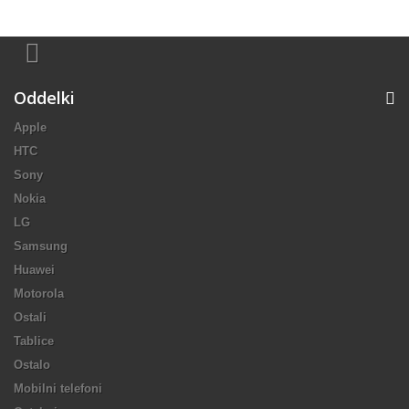
Oddelki
Apple
HTC
Sony
Nokia
LG
Samsung
Huawei
Motorola
Ostali
Tablice
Ostalo
Mobilni telefoni