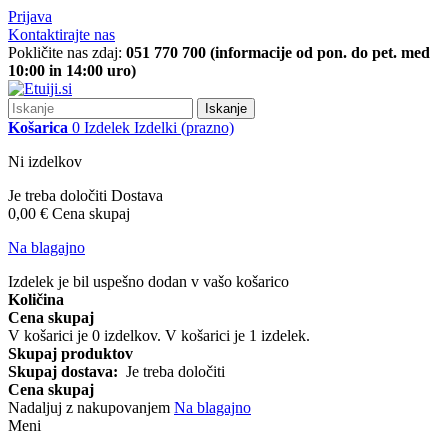
Prijava
Kontaktirajte nas
Pokličite nas zdaj:
051 770 700 (informacije od pon. do pet. med
10:00 in 14:00 uro)
Iskanje
Košarica
0
Izdelek
Izdelki
(prazno)
Ni izdelkov
Je treba določiti
Dostava
0,00 €
Cena skupaj
Na blagajno
Izdelek je bil uspešno dodan v vašo košarico
Količina
Cena skupaj
V košarici je
0
izdelkov.
V košarici je 1 izdelek.
Skupaj produktov
Skupaj dostava:
Je treba določiti
Cena skupaj
Nadaljuj z nakupovanjem
Na blagajno
Meni