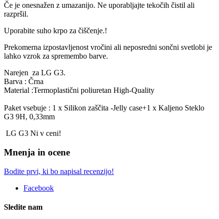
Če je onesnažen z umazanijo. Ne uporabljajte tekočih čistil ali
razpršil.
Uporabite suho krpo za čiščenje.!
Prekomerna izpostavljenost vročini ali neposredni sončni svetlobi je
lahko vzrok za spremembo barve.
Narejen za LG G3.
Barva : Črna
Material :Termoplastični poliuretan High-Quality
Paket vsebuje : 1 x Silikon zaščita -Jelly case+1 x Kaljeno Steklo
G3 9H, 0,33mm
LG G3 Ni v ceni!
Mnenja in ocene
Bodite prvi, ki bo napisal recenzijo!
Facebook
Sledite nam