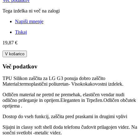
Več podatkov
Tega izdelka ni več na zalogi
Napiši mnenje
Tiskaj
19,87 €
V košarico
Več podatkov
TPU Silikon zaščita za LG G3 ponuja dobro zaščito
Material:termoplastični poliuretan- Visokokakovostni izdelek.
Odličen material ne pretrd ne premehak, elastičen vendar nudi
odlično prileganje in oprijem.Eleganten in Trpežen.Odličen občutek
oprijema .
Dostop do vseh funkcij, zaščita pred praskami in drugimi vplivi
Sijajni in classy soft shell doda telefonu čudovit prilagojen videz. Na
sončni svetlobi -metalic videz.