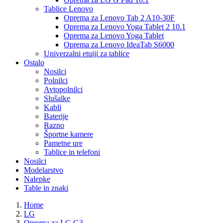
Tablice Lenovo
Oprema za Lenovo Tab 2 A10-30F
Oprema za Lenovo Yoga Tablet 2 10.1
Oprema za Lenovo Yoga Tablet
Oprema za Lenovo IdeaTab S6000
Univerzalni etuiji za tablice
Ostalo
Nosilci
Polnilci
Avtopolnilci
Slušalke
Kabli
Baterije
Razno
Športne kamere
Pametne ure
Tablice in telefoni
Nosilci
Modelarstvo
Nalepke
Table in znaki
Home
LG
Oprema za LG G3