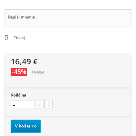
Napiši mnenje
Tiskaj
16,49 €
-45%
29,99 €
Količina
V košarico