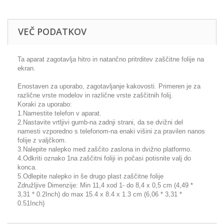
VEČ PODATKOV
Ta aparat zagotavlja hitro in natančno pritrditev zaščitne folije na
ekran.
Enostaven za uporabo, zagotavljanje kakovosti. Primeren je za
različne vrste modelov in različne vrste zaščitnih folij.
Koraki za uporabo:
1.Namestite telefon v aparat.
2.Nastavite vrtljivi gumb-na zadnji strani, da se dvižni del
namesti vzporedno s telefonom-na enaki višini za pravilen nanos
folije z valjčkom.
3.Nalepite nalepko med zaščito zaslona in dvižno platformo.
4.Odkriti oznako 1na zaščitni foliji in počasi potisnite valj do
konca.
5.Odlepite nalepko in še drugo plast zaščitne folije
Združljive Dimenzije: Min 11,4 xod 1- do 8,4 x 0,5 cm (4,49 *
3,31 * 0.2Inch) do max 15.4 x 8.4 x 1.3 cm (6,06 * 3,31 *
0.51Inch)