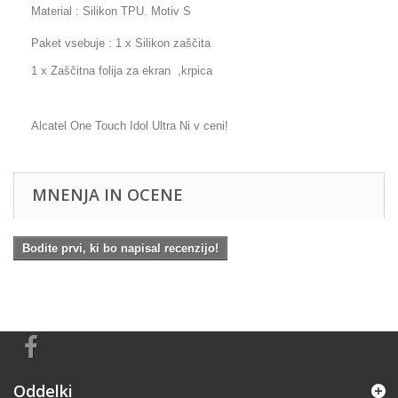
Material : Silikon TPU. Motiv S
Paket vsebuje : 1 x Silikon zaščita
1 x Zaščitna folija za ekran ,krpica
Alcatel One Touch Idol Ultra Ni v ceni!
MNENJA IN OCENE
Bodite prvi, ki bo napisal recenzijo!
Oddelki