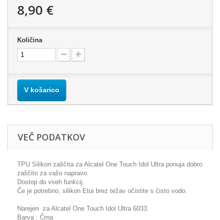
8,90 €
Količina
V košarico
VEČ PODATKOV
TPU Silikon zaščita za Alcatel One Touch Idol Ultra ponuja dobro
zaščito za vašo napravo.
Dostop do vseh funkcij.
Če je potrebno, silikon Etui brez težav očistite s čisto vodo.
Narejen za Alcatel One Touch Idol Ultra 6033.
Barva : Črna