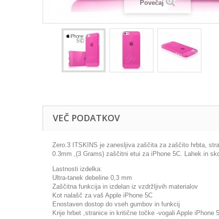
Povečaj
VEČ PODATKOV
Zero.3 ITSKINS je zanesljiva zaščita za zaščito hrbta, str
0.3mm ,(3 Grams) zaščitni etui za iPhone 5C. Lahek in skoraj
Lastnosti izdelka:
Ultra-tanek debeline 0,3 mm
Zaščitna funkcija in izdelan iz vzdržljivih materialov
Kot nalašč za vaš Apple iPhone 5C
Enostaven dostop do vseh gumbov in funkcij
Krije hrbet ,stranice in kritične točke -vogali Apple iPhone 