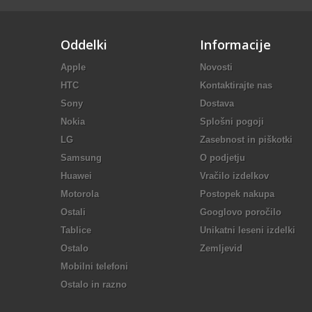
Oddelki
Informacije
Apple
Novosti
HTC
Kontaktirajte nas
Sony
Dostava
Nokia
Splošni pogoji
LG
Zasebnost in piškotki
Samsung
O podjetju
Huawei
Vračilo izdelkov
Motorola
Postopek nakupa
Ostali
Googlovo poročilo
Tablice
Unikatni leseni izdelki
Ostalo
Zemljevid
Mobilni telefoni
Ostalo in razno