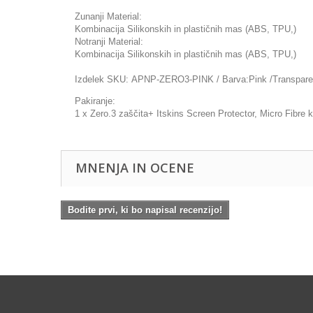
Zunanji Material:
Kombinacija Silikonskih in plastičnih mas (ABS, TPU,)
Notranji Material:
Kombinacija Silikonskih in plastičnih mas (ABS, TPU,)
Izdelek SKU: APNP-ZERO3-PINK / Barva:Pink /Transparent (
Pakiranje:
1 x Zero.3 zaščita+ Itskins Screen Protector, Micro Fibre kr
MNENJA IN OCENE
Bodite prvi, ki bo napisal recenzijo!