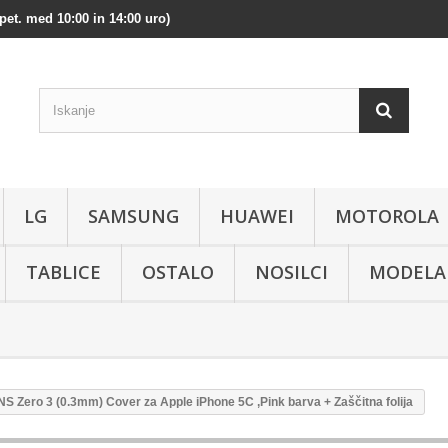
pet. med 10:00 in 14:00 uro)
LG
SAMSUNG
HUAWEI
MOTOROLA
TABLICE
OSTALO
NOSILCI
MODELA
NS Zero 3 (0.3mm) Cover za Apple iPhone 5C ,Pink barva + Zaščitna folija