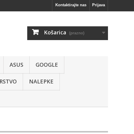
Kontaktirajte nas
Prijava
Košarica
(prazno)
ASUS
GOOGLE
RSTVO
NALEPKE