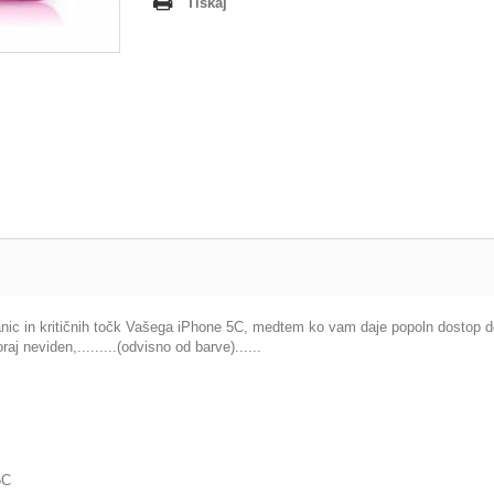
Tiskaj
anic in kritičnih točk Vašega iPhone 5C, medtem ko vam daje popoln dostop do
 neviden,.........(odvisno od barve)......
5C