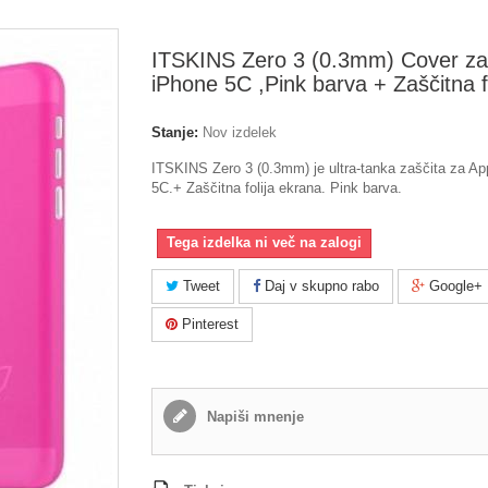
ITSKINS Zero 3 (0.3mm) Cover za
iPhone 5C ,Pink barva + Zaščitna fo
Stanje:
Nov izdelek
ITSKINS Zero 3 (0.3mm) je ultra-tanka zaščita za Ap
5C.+ Zaščitna folija ekrana. Pink barva.
Tega izdelka ni več na zalogi
Tweet
Daj v skupno rabo
Google+
Pinterest
Napiši mnenje