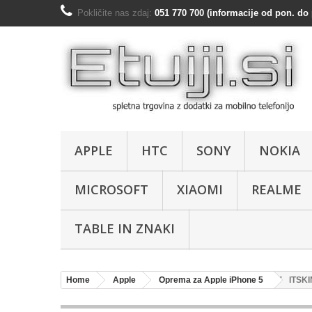
Pokličite nas zdaj:
051 770 700 (informacije od pon. do 
APPLE
HTC
SONY
NOKIA
MICROSOFT
XIAOMI
REALME
TABLE IN ZNAKI
Home
Apple
Oprema za Apple iPhone 5
ITSKI