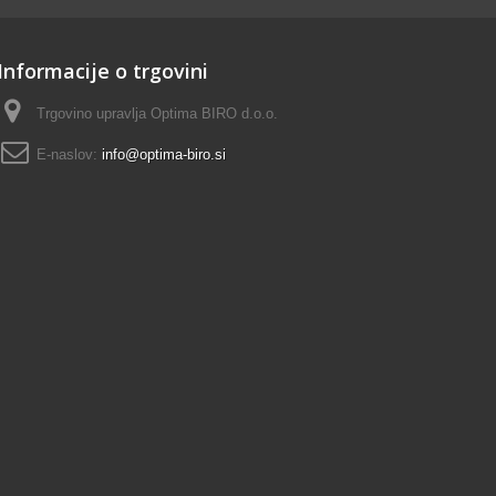
Informacije o trgovini
Trgovino upravlja Optima BIRO d.o.o.
E-naslov:
info@optima-biro.si