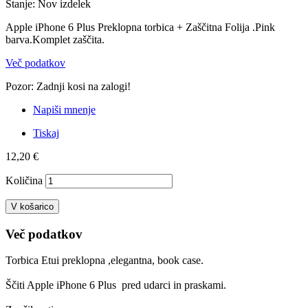
Stanje:
Nov izdelek
Apple iPhone 6 Plus Preklopna torbica + Zaščitna Folija .Pink
barva.Komplet zaščita.
Več podatkov
Pozor: Zadnji kosi na zalogi!
Napiši mnenje
Tiskaj
12,20 €
Količina
V košarico
Več podatkov
Torbica Etui preklopna ,elegantna, book case.
Ščiti Apple iPhone 6 Plus pred udarci in praskami.