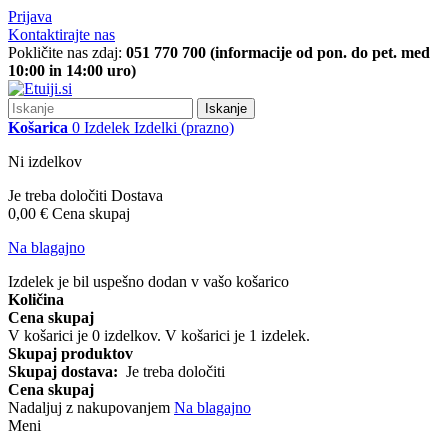
Prijava
Kontaktirajte nas
Pokličite nas zdaj:
051 770 700 (informacije od pon. do pet. med
10:00 in 14:00 uro)
Iskanje
Košarica
0
Izdelek
Izdelki
(prazno)
Ni izdelkov
Je treba določiti
Dostava
0,00 €
Cena skupaj
Na blagajno
Izdelek je bil uspešno dodan v vašo košarico
Količina
Cena skupaj
V košarici je
0
izdelkov.
V košarici je 1 izdelek.
Skupaj produktov
Skupaj dostava:
Je treba določiti
Cena skupaj
Nadaljuj z nakupovanjem
Na blagajno
Meni