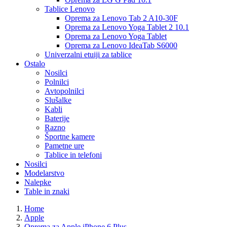
Tablice Lenovo
Oprema za Lenovo Tab 2 A10-30F
Oprema za Lenovo Yoga Tablet 2 10.1
Oprema za Lenovo Yoga Tablet
Oprema za Lenovo IdeaTab S6000
Univerzalni etuiji za tablice
Ostalo
Nosilci
Polnilci
Avtopolnilci
Slušalke
Kabli
Baterije
Razno
Športne kamere
Pametne ure
Tablice in telefoni
Nosilci
Modelarstvo
Nalepke
Table in znaki
Home
Apple
Oprema za Apple iPhone 6 Plus