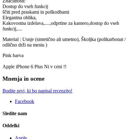
Značilnosti:
Dostop do vseh funkcij
ščiti pred praskami in poškodbami
Elegantna oblika,
Kakovostna izdelava,....,odprtine za kamero,dostop do vseh
funkcij,....
Material : Usnje (sintetično ali umetno), Školjka (polikarbonat /
odlično drži na mestu )
Pink barva
Apple iPhone 6 Plus Ni v ceni !!
Mnenja in ocene
Bodite prvi, ki bo napisal recenzijo!
Facebook
Sledite nam
Oddelki
Apple