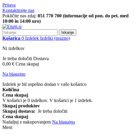
Prijava
Kontaktirajte nas
Pokličite nas zdaj:
051 770 700 (informacije od pon. do pet. med
10:00 in 14:00 uro)
Iskanje
Košarica
0
Izdelek
Izdelki
(prazno)
Ni izdelkov
Je treba določiti
Dostava
0,00 €
Cena skupaj
Na blagajno
Izdelek je bil uspešno dodan v vašo košarico
Količina
Cena skupaj
V košarici je
0
izdelkov.
V košarici je 1 izdelek.
Skupaj produktov
Skupaj dostava:
Je treba določiti
Cena skupaj
Nadaljuj z nakupovanjem
Na blagajno
Meni