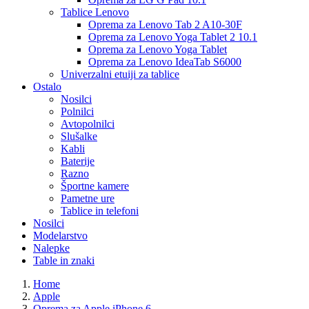
Tablice Lenovo
Oprema za Lenovo Tab 2 A10-30F
Oprema za Lenovo Yoga Tablet 2 10.1
Oprema za Lenovo Yoga Tablet
Oprema za Lenovo IdeaTab S6000
Univerzalni etuiji za tablice
Ostalo
Nosilci
Polnilci
Avtopolnilci
Slušalke
Kabli
Baterije
Razno
Športne kamere
Pametne ure
Tablice in telefoni
Nosilci
Modelarstvo
Nalepke
Table in znaki
Home
Apple
Oprema za Apple iPhone 6