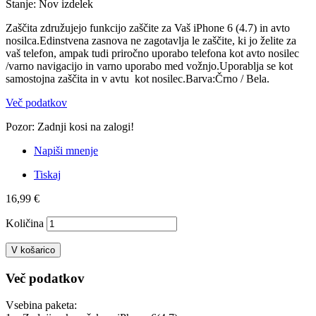
Stanje:
Nov izdelek
Zaščita združujejo funkcijo zaščite za Vaš iPhone 6 (4.7) in avto
nosilca.Edinstvena zasnova ne zagotavlja le zaščite, ki jo želite za
vaš telefon, ampak tudi priročno uporabo telefona kot avto nosilec
/varno navigacijo in varno uporabo med vožnjo.Uporablja se kot
samostojna zaščita in v avtu kot nosilec.Barva:Črno / Bela.
Več podatkov
Pozor: Zadnji kosi na zalogi!
Napiši mnenje
Tiskaj
16,99 €
Količina
V košarico
Več podatkov
Vsebina paketa: