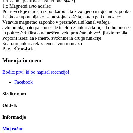
1 x Zadnji pokrovček za iPhone 6(4.7)
1 x Magnetni avto nosilec
Pokrovček je narejen iz polikarbonata z vgrajeno magnetno zaponko
Lahko se uporablja kot samostojna zaščita,v avtu pa kot nosilec.
Vstavite magnetno zaponko v prezračevalni kanal vašega
avtomobila, nato pa namestite telefon z pokrovčkom, tako bo nosilec
in pokrovček fiksno nameščen, zelo priročno ob vožnji avtomobila.
PopolnI izrezi za kamero, zvočnike in druge funkcije
Snap-on pokrovček za enostavno montažo.
Barva:Črno-Bela
Mnenja in ocene
Bodite prvi, ki bo napisal recenzijo!
Facebook
Sledite nam
Oddelki
Informacije
Moj račun