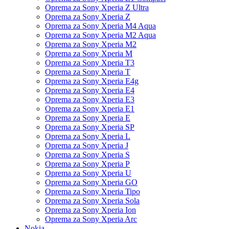
Oprema za Sony Xperia Z Ultra
Oprema za Sony Xperia Z
Oprema za Sony Xperia M4 Aqua
Oprema za Sony Xperia M2 Aqua
Oprema za Sony Xperia M2
Oprema za Sony Xperia M
Oprema za Sony Xperia T3
Oprema za Sony Xperia T
Oprema za Sony Xperia E4g
Oprema za Sony Xperia E4
Oprema za Sony Xperia E3
Oprema za Sony Xperia E1
Oprema za Sony Xperia E
Oprema za Sony Xperia SP
Oprema za Sony Xperia L
Oprema za Sony Xperia J
Oprema za Sony Xperia S
Oprema za Sony Xperia P
Oprema za Sony Xperia U
Oprema za Sony Xperia GO
Oprema za Sony Xperia Tipo
Oprema za Sony Xperia Sola
Oprema za Sony Xperia Ion
Oprema za Sony Xperia Arc
Nokia