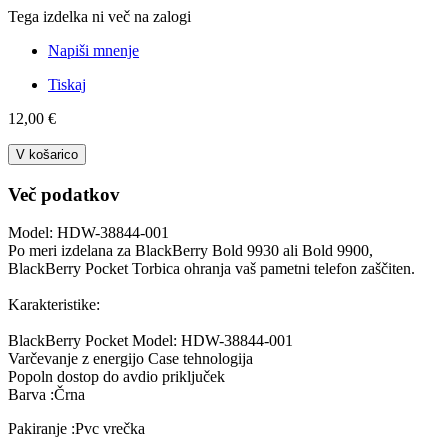
Tega izdelka ni več na zalogi
Napiši mnenje
Tiskaj
12,00 €
V košarico
Več podatkov
Model: HDW-38844-001
Po meri izdelana za BlackBerry Bold 9930 ali Bold 9900,
BlackBerry Pocket Torbica ohranja vaš pametni telefon zaščiten.
Karakteristike:
BlackBerry Pocket Model: HDW-38844-001
Varčevanje z energijo Case tehnologija
Popoln dostop do avdio priključek
Barva :Črna
Pakiranje :Pvc vrečka