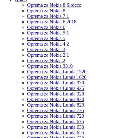
Oprema za Nokia 8 Sirocco
Oprema za Nokia 8
Oprema za Nokia 7.1
Oprema za Nokia 6 2018
Oprema za Nokia 6
Oprema za Nokia 5.1
Oprema za Nokia 5
Oprema za Nokia 4.2
Oprema za Nokia 3
Oprema za Nokia 2.1
Oprema za Nokia 2
Oprema za Nokia 3310
Oprema za Nokia Lumia 1520
Oprema za Nokia Lumia 1020
Oprema za Nokia Lumia 930
Oprema za Nokia Lumia 925
Oprema za Nokia Lumia 920
Oprema za Nokia Lumia 830
Oprema za Nokia Lumia 820
Oprema za Nokia Lumia 735
Oprema za Nokia Lumia 720
Oprema za Nokia Lumia 635
Oprema za Nokia Lumia 630
Oprema za Nokia Lumia 625