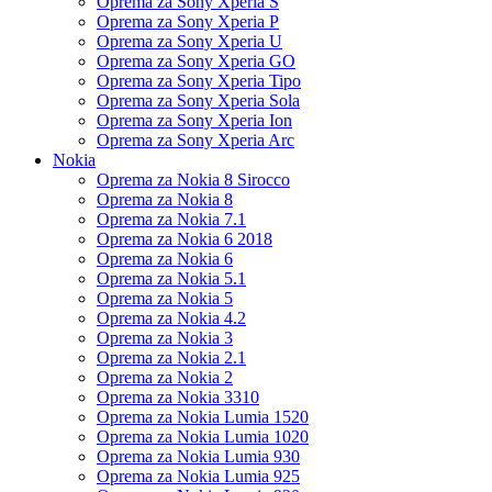
Oprema za Sony Xperia S
Oprema za Sony Xperia P
Oprema za Sony Xperia U
Oprema za Sony Xperia GO
Oprema za Sony Xperia Tipo
Oprema za Sony Xperia Sola
Oprema za Sony Xperia Ion
Oprema za Sony Xperia Arc
Nokia
Oprema za Nokia 8 Sirocco
Oprema za Nokia 8
Oprema za Nokia 7.1
Oprema za Nokia 6 2018
Oprema za Nokia 6
Oprema za Nokia 5.1
Oprema za Nokia 5
Oprema za Nokia 4.2
Oprema za Nokia 3
Oprema za Nokia 2.1
Oprema za Nokia 2
Oprema za Nokia 3310
Oprema za Nokia Lumia 1520
Oprema za Nokia Lumia 1020
Oprema za Nokia Lumia 930
Oprema za Nokia Lumia 925