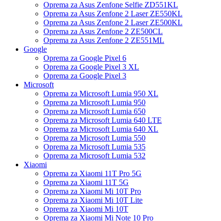
Oprema za Asus Zenfone Selfie ZD551KL
Oprema za Asus Zenfone 2 Laser ZE550KL
Oprema za Asus Zenfone 2 Laser ZE500KL
Oprema za Asus Zenfone 2 ZE500CL
Oprema za Asus Zenfone 2 ZE551ML
Google
Oprema za Google Pixel 6
Oprema za Google Pixel 3 XL
Oprema za Google Pixel 3
Microsoft
Oprema za Microsoft Lumia 950 XL
Oprema za Microsoft Lumia 950
Oprema za Microsoft Lumia 650
Oprema za Microsoft Lumia 640 LTE
Oprema za Microsoft Lumia 640 XL
Oprema za Microsoft Lumia 550
Oprema za Microsoft Lumia 535
Oprema za Microsoft Lumia 532
Xiaomi
Oprema za Xiaomi 11T Pro 5G
Oprema za Xiaomi 11T 5G
Oprema za Xiaomi Mi 10T Pro
Oprema za Xiaomi Mi 10T Lite
Oprema za Xiaomi Mi 10T
Oprema za Xiaomi Mi Note 10 Pro