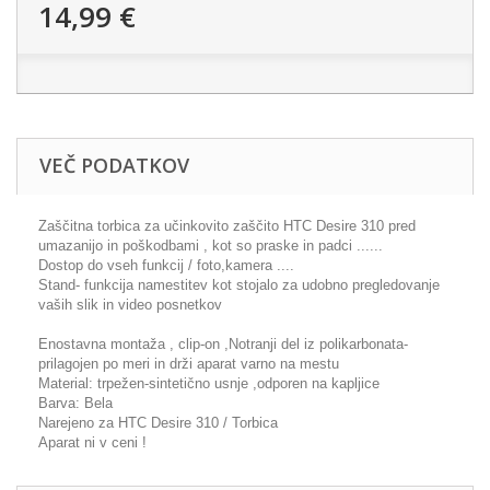
14,99 €
VEČ PODATKOV
Zaščitna torbica za učinkovito zaščito HTC Desire 310 pred
umazanijo in poškodbami , kot so praske in padci ......
Dostop do vseh funkcij / foto,kamera ....
Stand- funkcija namestitev kot stojalo za udobno pregledovanje
vaših slik in video posnetkov
Enostavna montaža , clip-on ,Notranji del iz polikarbonata-
prilagojen po meri in drži aparat varno na mestu
Material: trpežen-sintetično usnje ,odporen na kapljice
Barva: Bela
Narejeno za HTC Desire 310 / Torbica
Aparat ni v ceni !