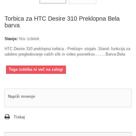
Torbica za HTC Desire 310 Preklopna Bela
barva
Stanje:
Nov izdelek
HTC Desire 310 preklopna torbica - Preklop+ stojalo .Stand- funkcija za
udobno pregledovanje vaših slik in video posnetkov.........Barva:Bela
Tega izdelka ni več na zalogi
Napiši mnenje
Tiskaj