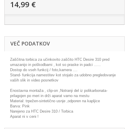
14,99 €
VEČ PODATKOV
Zaščitna torbica za učinkovito zaščito HTC Desire 310 pred
umazanijo in poškodbami , kot so praske in padci ......
Dostop do vseh funkcij / foto,kamera ....
Stand- funkcija namestitev kot stojalo za udobno pregledovanje
vaših slik in video posnetkov
Enostavna montaža , clip-on ,Notranji del iz polikarbonata-
prilagojen po meri in drži aparat varno na mestu
Material: trpežen-sintetično usnje ,odporen na kapljice
Barva: Pink
Narejeno za HTC Desire 310 / Torbica
Aparat ni v ceni !