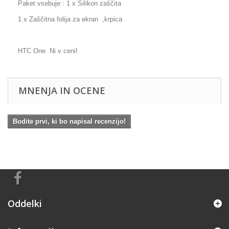
Paket vsebuje : 1 x Silikon zaščita
1 x Zaščitna folija za ekran ,krpica
HTC One Ni v ceni!
MNENJA IN OCENE
Bodite prvi, ki bo napisal recenzijo!
Oddelki