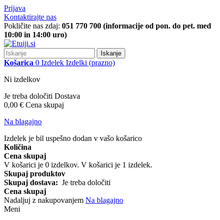
Prijava
Kontaktirajte nas
Pokličite nas zdaj:
051 770 700 (informacije od pon. do pet. med
10:00 in 14:00 uro)
Iskanje
Košarica
0
Izdelek
Izdelki
(prazno)
Ni izdelkov
Je treba določiti
Dostava
0,00 €
Cena skupaj
Na blagajno
Izdelek je bil uspešno dodan v vašo košarico
Količina
Cena skupaj
V košarici je
0
izdelkov.
V košarici je 1 izdelek.
Skupaj produktov
Skupaj dostava:
Je treba določiti
Cena skupaj
Nadaljuj z nakupovanjem
Na blagajno
Meni