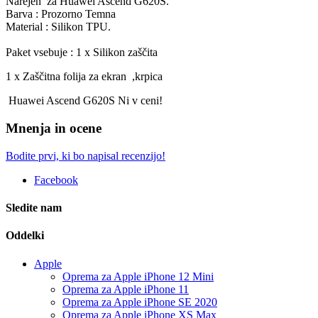
Narejen za Huawei Ascend G620S.
Barva : Prozorno Temna
Material : Silikon TPU.
Paket vsebuje : 1 x Silikon zaščita
1 x Zaščitna folija za ekran ,krpica
Huawei Ascend G620S Ni v ceni!
Mnenja in ocene
Bodite prvi, ki bo napisal recenzijo!
Facebook
Sledite nam
Oddelki
Apple
Oprema za Apple iPhone 12 Mini
Oprema za Apple iPhone 11
Oprema za Apple iPhone SE 2020
Oprema za Apple iPhone XS Max