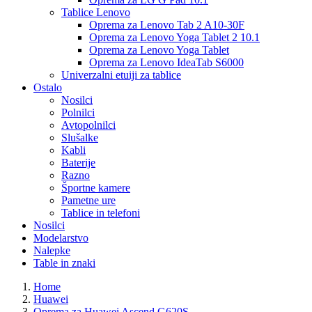
Tablice Lenovo
Oprema za Lenovo Tab 2 A10-30F
Oprema za Lenovo Yoga Tablet 2 10.1
Oprema za Lenovo Yoga Tablet
Oprema za Lenovo IdeaTab S6000
Univerzalni etuiji za tablice
Ostalo
Nosilci
Polnilci
Avtopolnilci
Slušalke
Kabli
Baterije
Razno
Športne kamere
Pametne ure
Tablice in telefoni
Nosilci
Modelarstvo
Nalepke
Table in znaki
Home
Huawei
Oprema za Huawei Ascend G620S