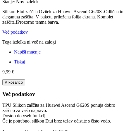
Stanje:
Nov izdelek
Silikon Etui zaščita Ovitek za Huawei Ascend G620S .Odlična in
elegantna zaščita. V paketu priložena folija ekrana. Komplet
zaščita.!Prozorno temna barva.
Več podatkov
Tega izdelka ni več na zalogi
Napiši mnenje
Tiskaj
9,99 €
V košarico
Več podatkov
TPU Silikon zaščita za Huawei Ascend G620S ponuja dobro
zaščito za vašo napravo.
Dostop do vseh funkcij.
Če je potrebno, silikon Etui brez težav očistite s čisto vodo.