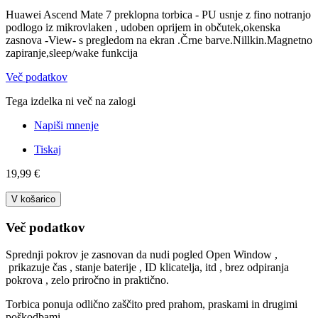
Huawei Ascend Mate 7 preklopna torbica - PU usnje z fino notranjo
podlogo iz mikrovlaken , udoben oprijem in občutek,okenska
zasnova -View- s pregledom na ekran .Črne barve.Nillkin.Magnetno
zapiranje,sleep/wake funkcija
Več podatkov
Tega izdelka ni več na zalogi
Napiši mnenje
Tiskaj
19,99 €
V košarico
Več podatkov
Sprednji pokrov je zasnovan da nudi pogled Open Window ,
prikazuje čas , stanje baterije , ID klicatelja, itd , brez odpiranja
pokrova , zelo priročno in praktično.
Torbica ponuja odlično zaščito pred prahom, praskami in drugimi
poškodbami