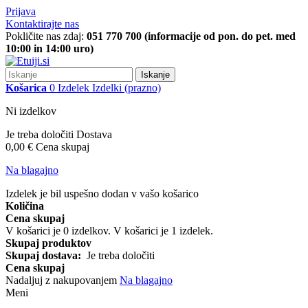
Prijava
Kontaktirajte nas
Pokličite nas zdaj:
051 770 700 (informacije od pon. do pet. med
10:00 in 14:00 uro)
Iskanje
Košarica
0
Izdelek
Izdelki
(prazno)
Ni izdelkov
Je treba določiti
Dostava
0,00 €
Cena skupaj
Na blagajno
Izdelek je bil uspešno dodan v vašo košarico
Količina
Cena skupaj
V košarici je
0
izdelkov.
V košarici je 1 izdelek.
Skupaj produktov
Skupaj dostava:
Je treba določiti
Cena skupaj
Nadaljuj z nakupovanjem
Na blagajno
Meni