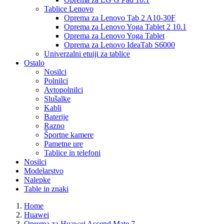
Tablice Lenovo
Oprema za Lenovo Tab 2 A10-30F
Oprema za Lenovo Yoga Tablet 2 10.1
Oprema za Lenovo Yoga Tablet
Oprema za Lenovo IdeaTab S6000
Univerzalni etuiji za tablice
Ostalo
Nosilci
Polnilci
Avtopolnilci
Slušalke
Kabli
Baterije
Razno
Športne kamere
Pametne ure
Tablice in telefoni
Nosilci
Modelarstvo
Nalepke
Table in znaki
Home
Huawei
Oprema za Huawei Ascend Mate 7