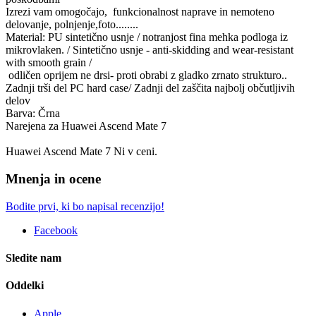
Izrezi vam omogočajo, funkcionalnost naprave in nemoteno
delovanje, polnjenje,foto........
Material: PU sintetično usnje / notranjost fina mehka podloga iz
mikrovlaken. / Sintetično usnje - anti-skidding and wear-resistant
with smooth grain /
odličen oprijem ne drsi- proti obrabi z gladko zrnato strukturo..
Zadnji trši del PC hard case/ Zadnji del zaščita najbolj občutljivih
delov
Barva: Črna
Narejena za Huawei Ascend Mate 7
Huawei Ascend Mate 7 Ni v ceni.
Mnenja in ocene
Bodite prvi, ki bo napisal recenzijo!
Facebook
Sledite nam
Oddelki
Apple