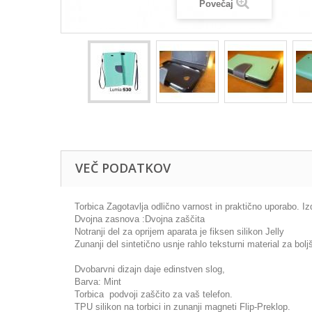
Povečaj
VEČ PODATKOV
Torbica Zagotavlja odlično varnost in praktično uporabo. Iz
Dvojna zasnova :Dvojna zaščita
Notranji del za oprijem aparata je fiksen silikon Jelly
Zunanji del sintetično usnje rahlo teksturni material za boljš
Dvobarvni dizajn daje edinstven slog,
Barva: Mint
Torbica podvoji zaščito za vaš telefon.
TPU silikon na torbici in zunanji magneti Flip-Preklop.