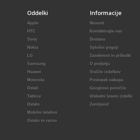
Oddelki
Informacije
Apple
Novosti
HTC
Kontaktirajte nas
Sony
Dostava
Nokia
Splošni pogoji
LG
Zasebnost in piškotki
Samsung
O podjetju
Huawei
Vračilo izdelkov
Motorola
Postopek nakupa
Ostali
Googlovo poročilo
Tablice
Unikatni leseni izdelki
Ostalo
Zemljevid
Mobilni telefoni
Ostalo in razno