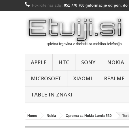
Pokličite nas zdaj:
051 770 700 (informacije od pon. do 
APPLE
HTC
SONY
NOKIA
MICROSOFT
XIAOMI
REALME
TABLE IN ZNAKI
Home
Nokia
Oprema za Nokia Lumia 530
Tor