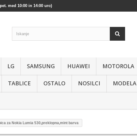
pet. med 10:00 in 14:00 uro)
LG
SAMSUNG
HUAWEI
MOTOROLA
TABLICE
OSTALO
NOSILCI
MODELA
bica za Nokia Lumia 530,preklopna,mint barva