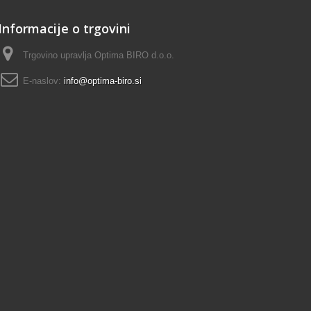
Informacije o trgovini
Trgovino upravlja Optima BIRO d.o.o.
E-naslov:
info@optima-biro.si