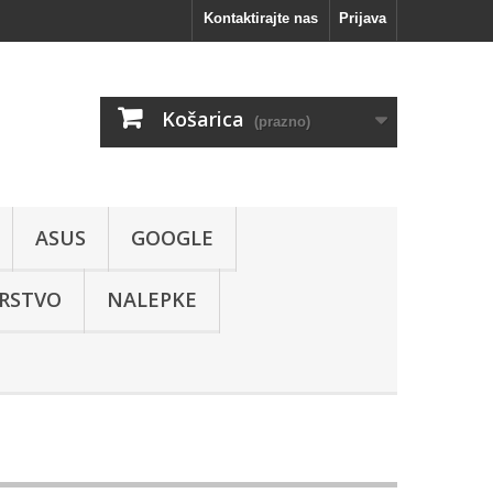
Kontaktirajte nas
Prijava
Košarica
(prazno)
ASUS
GOOGLE
RSTVO
NALEPKE