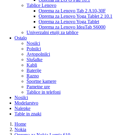
Tablice Lenovo
Oprema za Lenovo Tab 2 A10-30F
Oprema za Lenovo Yoga Tablet 2 10.1
Oprema za Lenovo Yoga Tablet
Oprema za Lenovo IdeaTab S6000
Univerzalni etuiji za tablice
Ostalo
Nosilci
Polnilci
Avtopolnilci
Slušalke
Kabli
Baterije
Razno
Športne kamere
Pametne ure
Tablice in telefoni
Nosilci
Modelarstvo
Nalepke
Table in znaki
Home
Nokia
Oprema za Nokia Lumia 610