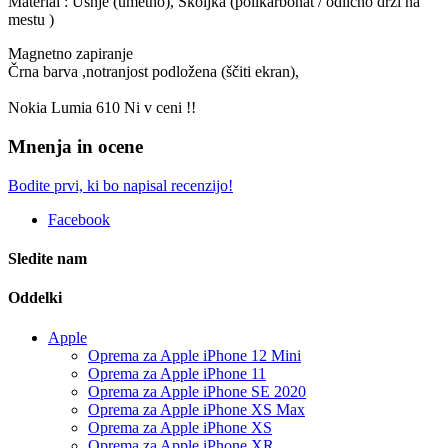
Material : Usnje (umetno), Školjka (polikarbonat / odlično drži na
mestu )
Magnetno zapiranje
Črna barva ,notranjost podložena (ščiti ekran),
Nokia Lumia 610 Ni v ceni !!
Mnenja in ocene
Bodite prvi, ki bo napisal recenzijo!
Facebook
Sledite nam
Oddelki
Apple
Oprema za Apple iPhone 12 Mini
Oprema za Apple iPhone 11
Oprema za Apple iPhone SE 2020
Oprema za Apple iPhone XS Max
Oprema za Apple iPhone XS
Oprema za Apple iPhone XR