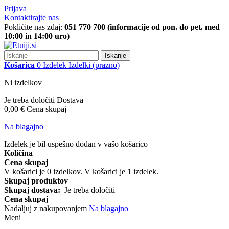
Prijava
Kontaktirajte nas
Pokličite nas zdaj:
051 770 700 (informacije od pon. do pet. med
10:00 in 14:00 uro)
Iskanje
Košarica
0
Izdelek
Izdelki
(prazno)
Ni izdelkov
Je treba določiti
Dostava
0,00 €
Cena skupaj
Na blagajno
Izdelek je bil uspešno dodan v vašo košarico
Količina
Cena skupaj
V košarici je
0
izdelkov.
V košarici je 1 izdelek.
Skupaj produktov
Skupaj dostava:
Je treba določiti
Cena skupaj
Nadaljuj z nakupovanjem
Na blagajno
Meni