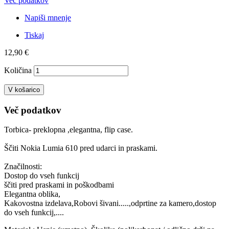
Več podatkov
Napiši mnenje
Tiskaj
12,90 €
Količina
V košarico
Več podatkov
Torbica- preklopna ,elegantna, flip case.
Ščiti Nokia Lumia 610 pred udarci in praskami.
Značilnosti:
Dostop do vseh funkcij
ščiti pred praskami in poškodbami
Elegantna oblika,
Kakovostna izdelava,Robovi šivani.....,odprtine za kamero,dostop
do vseh funkcij,....