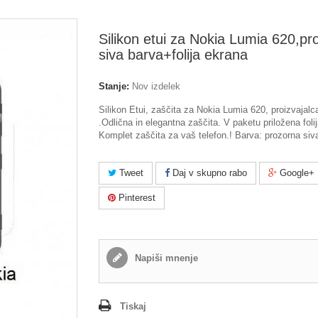
Silikon etui za Nokia Lumia 620,pr
siva barva+folija ekrana
Stanje:
Nov izdelek
Silikon Etui, zaščita za Nokia Lumia 620, proizvajal
.Odlična in elegantna zaščita. V paketu priložena foli
Komplet zaščita za vaš telefon.! Barva: prozorna siv
Tweet
Daj v skupno rabo
Google+
Pinterest
Napiši mnenje
Tiskaj