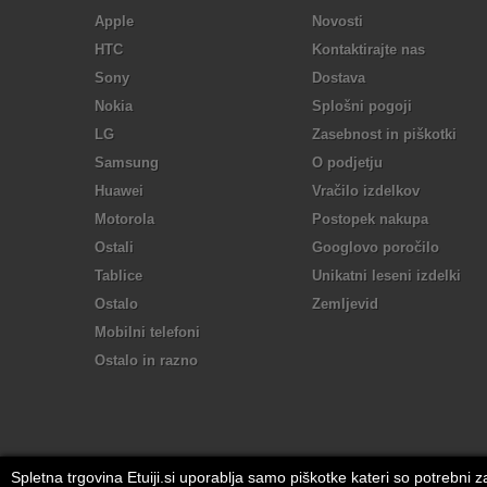
Apple
Novosti
HTC
Kontaktirajte nas
Sony
Dostava
Nokia
Splošni pogoji
LG
Zasebnost in piškotki
Samsung
O podjetju
Huawei
Vračilo izdelkov
Motorola
Postopek nakupa
Ostali
Googlovo poročilo
Tablice
Unikatni leseni izdelki
Ostalo
Zemljevid
Mobilni telefoni
Ostalo in razno
Spletna trgovina Etuiji.si uporablja samo piškotke kateri so potrebni 