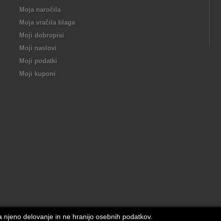
Moja naročila
Moja vračila blaga
Moji dobropisi
Moji naslovi
Moji podatki
Moji kuponi
za njeno delovanje in ne hranijo osebnih podatkov.