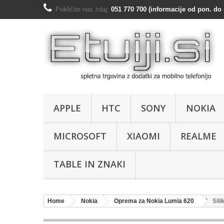
Pokličite nas zdaj:
051 770 700 (informacije od pon. do 
APPLE
HTC
SONY
NOKIA
MICROSOFT
XIAOMI
REALME
TABLE IN ZNAKI
Home
Nokia
Oprema za Nokia Lumia 620
Sili