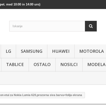
pet. med 10:00 in 14:00 uro)
LG
SAMSUNG
HUAWEI
MOTOROLA
TABLICE
OSTALO
NOSILCI
MODELA
kon etui za Nokia Lumia 620,prozorna siva barva+folija ekrana