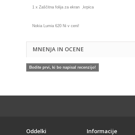
1 x Zaščitna folija za ekran ,krpica
Nokia Lumia 620 Ni v ceni!
MNENJA IN OCENE
Bodite prvi, ki bo napisal recenzijo!
Oddelki
Informacije