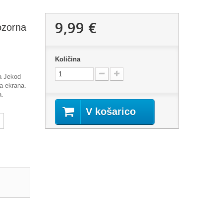
9,99 €
ozorna
Količina
ca Jekod
ja ekrana.
a.
V košarico