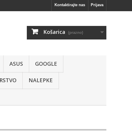
Kontaktirajte nas
Prijava
Košarica
(prazno)
ASUS
GOOGLE
RSTVO
NALEPKE