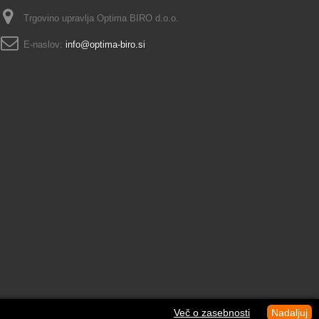
Trgovino upravlja Optima BIRO d.o.o.
E-naslov:
info@optima-biro.si
Več o zasebnosti
Nadaljuj