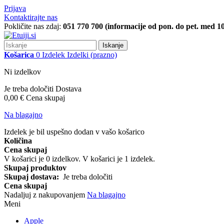
Prijava
Kontaktirajte nas
Pokličite nas zdaj:
051 770 700 (informacije od pon. do pet. med 10
Iskanje
Košarica
0
Izdelek
Izdelki
(prazno)
Ni izdelkov
Je treba določiti
Dostava
0,00 €
Cena skupaj
Na blagajno
Izdelek je bil uspešno dodan v vašo košarico
Količina
Cena skupaj
V košarici je
0
izdelkov.
V košarici je 1 izdelek.
Skupaj produktov
Skupaj dostava:
Je treba določiti
Cena skupaj
Nadaljuj z nakupovanjem
Na blagajno
Meni
Apple